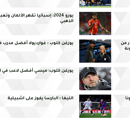
يورو 2024: إسبانيا تقهر الألمان وتع
الذهبي
ر من
يورغن كلوب : غوارديولا أفضل مدرب ف
نة
يورغن كلوب: ميسي أفضل لاعب في ال
ا
الليغا : البارسا يفوز على اشبيلية