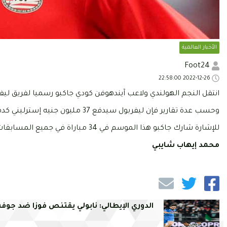
الأخبار العالمية
Foot24
2022-12-26 22:58:00
انتقل النجم الهولندي ولاعب آيندهوفن كودي جاكبو رسميا لفريق ليفرب
وحسب عدة تقارير فإن ليفربول سيدفع 37 مليون جنيه إسترليني كدفعة أولى من أجل التوقيع مع جاكبو.
للإشارة شارك جاكبو هذا الموسم في 34 مباراة في جميع المسابقات على صعيد الأندية والفرق وسجل 18 هدفا وصنع مثلها.
محمد إيهاب شايبي
الدوري الإيطالي: نابولي يقتنص فوزا ضد جو