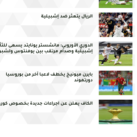
الريال يتعثر ضد إشبيلية
الدوري الأوروبي: مانشستر يونايتد يسعى للثأ
إشبيلية وصدام مرتقب بين يوفنتوس ولشبو
بايرن ميونيخ يخطف لاعبا آخر من بوروسيا
دورتموند
الكاف يعلن عن اجراءات جديدة بخصوص كورون