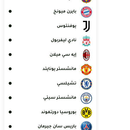
بايرن ميونخ
يوفنتوس
نادي ليفربول
إيه سي ميلان
مانشستر يونايتد
تشيلسي
مانشستر سيتي
بوروسيا دورتموند
باريس سان جيرمان