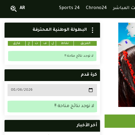
ث المباشر
Chrono24
Sports 24
AR
البطولة الوطنية المحترفة
الفريق
نقاط
ل
ف
ت
خ
فارق
لا توجد نتائج متاحة !!
كرة قدم
لا توجد نتائج متاحة !!
أخر الأخبار