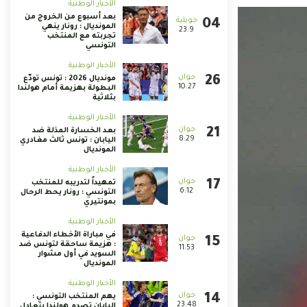
الأخبار الوطنية
بعد أسبوع من الخروج من
المونديال : رونار ينهي
23:9
تجربته مع المنتخب
التونسي
الأخبار الوطنية
مونديال 2026 : تونس تودّع
10:27
البطولة بهزيمة أمام هولندا
بثلاثية
الأخبار الوطنية
بعد الخسارة المذلة ضد
8:29
اليابان : تونس ثالث مغادري
المونديال
الأخبار الوطنية
تمهيداً لتدريبه للمنتخب
6:12
التونسي : رونار يحط الرحال
بمونتيري
الأخبار الوطنية
في مباراة الأخطاء الدفاعية
: هزيمة ساحقة لتونس ضد
11:53
السويد في أول مشوار
المونديال
الأخبار الوطنية
يهم المنتخب التونسي :
23:48
اليابان تصدم هولندا بتعادل