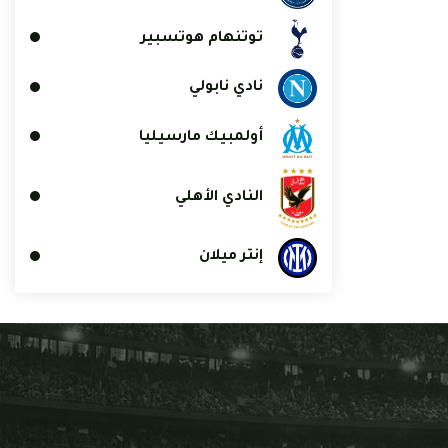
توتنهام هوتسبير
نادي نابولي
أولمبيك مارسيليا
النادي الأهلي
إنتر ميلان