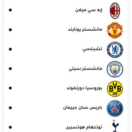
إيه سي ميلان
مانشستر يونايتد
تشيلسي
مانشستر سيتي
بوروسيا دورتموند
باريس سان جيرمان
توتنهام هوتسبير