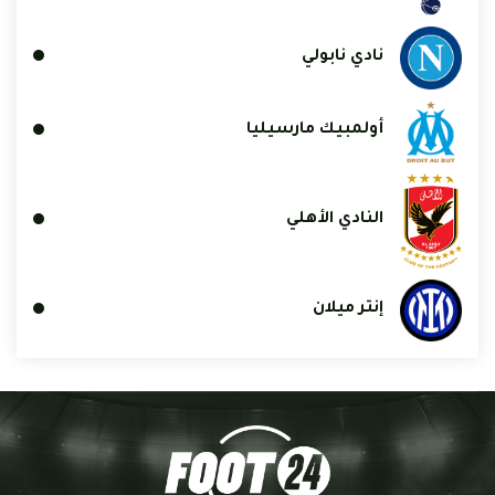
نادي نابولي
أولمبيك مارسيليا
النادي الأهلي
إنتر ميلان