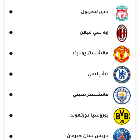
نادي ليفربول
إيه سي ميلان
مانشستر يونايتد
تشيلسي
مانشستر سيتي
بوروسيا دورتموند
باريس سان جيرمان