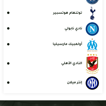
توتنهام هوتسبير
نادي نابولي
أولمبيك مارسيليا
النادي الأهلي
إنتر ميلان