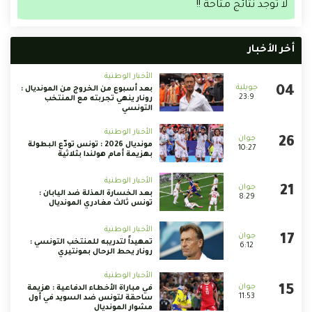
لا توجد نتائج متاحة !!
أخر الأخبار
الأخبار الوطنية
بعد أسبوع من الخروج من المونديال :
23:9
رونار ينهي تجربته مع المنتخب
التونسي
الأخبار الوطنية
مونديال 2026 : تونس تودّع البطولة
10:27
بهزيمة أمام هولندا بثلاثية
الأخبار الوطنية
بعد الخسارة المذلة ضد اليابان :
8:29
تونس ثالث مغادري المونديال
الأخبار الوطنية
تمهيداً لتدريبه للمنتخب التونسي :
6:12
رونار يحط الرحال بمونتيري
الأخبار الوطنية
في مباراة الأخطاء الدفاعية : هزيمة
11:53
ساحقة لتونس ضد السويد في أول
مشوار المونديال