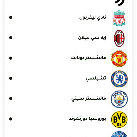
نادي ليفربول
إيه سي ميلان
مانشستر يونايتد
تشيلسي
مانشستر سيتي
بوروسيا دورتموند