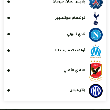
باريس سان جيرمان
توتنهام هوتسبير
نادي نابولي
أولمبيك مارسيليا
النادي الأهلي
إنتر ميلان