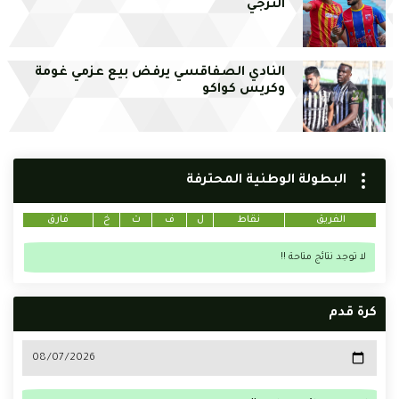
الترجي
النادي الصفاقسي يرفض بيع عزمي غومة
وكريس كواكو
البطولة الوطنية المحترفة
الفريق
نقاط
ل
ف
ت
خ
فارق
لا توجد نتائج متاحة !!
كرة قدم