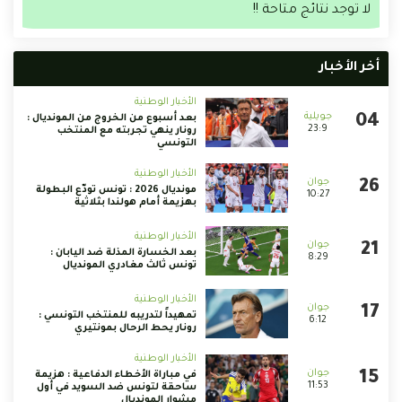
لا توجد نتائج متاحة !!
أخر الأخبار
الأخبار الوطنية
بعد أسبوع من الخروج من المونديال :
23:9
رونار ينهي تجربته مع المنتخب
التونسي
الأخبار الوطنية
مونديال 2026 : تونس تودّع البطولة
10:27
بهزيمة أمام هولندا بثلاثية
الأخبار الوطنية
بعد الخسارة المذلة ضد اليابان :
8:29
تونس ثالث مغادري المونديال
الأخبار الوطنية
تمهيداً لتدريبه للمنتخب التونسي :
6:12
رونار يحط الرحال بمونتيري
الأخبار الوطنية
في مباراة الأخطاء الدفاعية : هزيمة
11:53
ساحقة لتونس ضد السويد في أول
مشوار المونديال