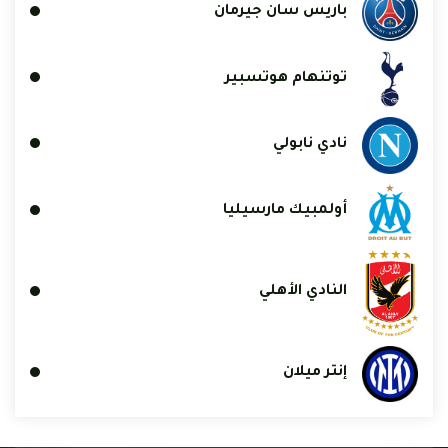
باريس سان جيرمان
توتنهام هوتسبير
نادي نابولي
أولمبيك مارسيليا
النادي الأهلي
إنتر ميلان