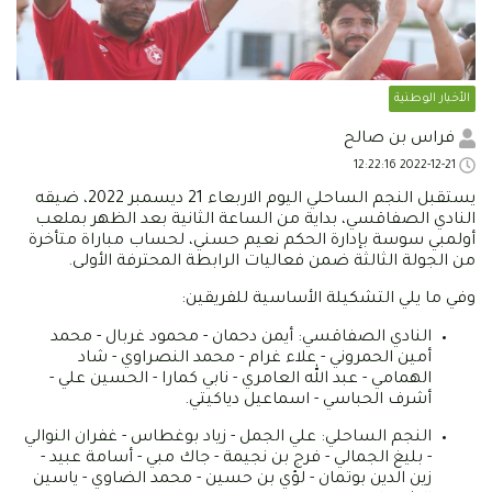
الأخبار الوطنية
فراس بن صالح
2022-12-21 12:22:16
يستقبل النجم الساحلي اليوم الاربعاء 21 ديسمبر 2022، ضيقه
النادي الصفاقسي، بداية من الساعة الثانية بعد الظهر بملعب
أولمبي سوسة بإدارة الحكم نعيم حسني، لحساب مباراة متأخرة
من الجولة الثالثة ضمن فعاليات الرابطة المحترفة الأولى.
وفي ما يلي التشكيلة الأساسية للفريقين:
النادي الصفاقسي: أيمن دحمان - محمود غربال - محمد
أمين الحمروني - علاء غرام - محمد النصراوي - شاد
الهمامي - عبد الله العامري - نابي كمارا - الحسين علي -
أشرف الحباسي - اسماعيل دياكيتي.
النجم الساحلي: علي الجمل - زياد بوغطاس - غفران النوالي
- بليغ الجمالي - فرج بن نجيمة - جاك مبي - أسامة عبيد -
زين الدين بوتمان - لؤي بن حسين - محمد الضاوي - ياسين