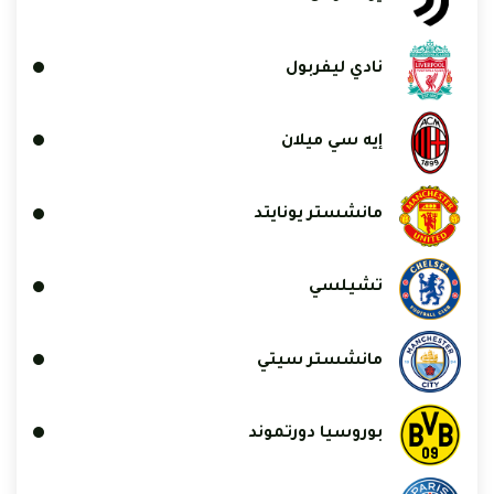
نادي ليفربول
إيه سي ميلان
مانشستر يونايتد
تشيلسي
مانشستر سيتي
بوروسيا دورتموند