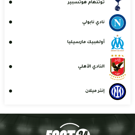
توتنهام هوتسبير
نادي نابولي
أولمبيك مارسيليا
النادي الأهلي
إنتر ميلان