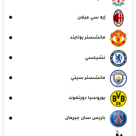
إيه سي ميلان
مانشستر يونايتد
تشيلسي
مانشستر سيتي
بوروسيا دورتموند
باريس سان جيرمان