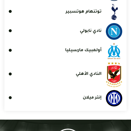
توتنهام هوتسبير
نادي نابولي
أولمبيك مارسيليا
النادي الأهلي
إنتر ميلان