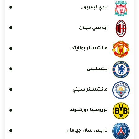
نادي ليفربول
إيه سي ميلان
مانشستر يونايتد
تشيلسي
مانشستر سيتي
بوروسيا دورتموند
باريس سان جيرمان