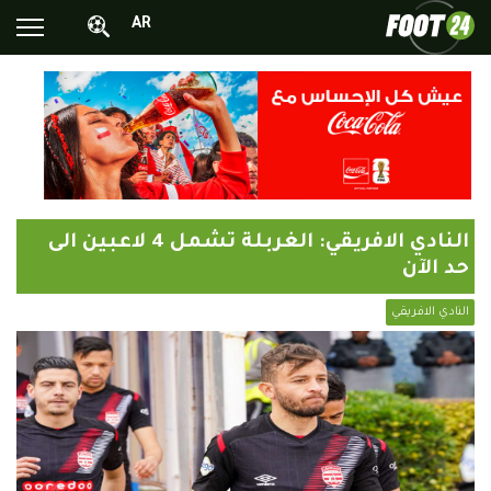
AR
الأخبار الوطنية
الأخبار العالمية
فيديوهات
محترفونا بالخارج
النادي الافريقي: الغربلة تشمل 4 لاعبين الى
ألبومات الصور
حد الآن
أخبار متفرقة
النادي الافريقي
البرامج
البث المباشر
Chrono24
Sports 24