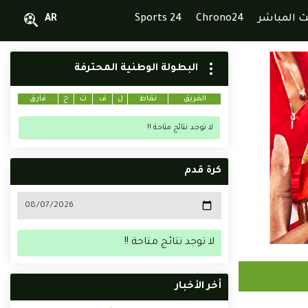
ث المباشر
Chrono24
Sports 24
AR
البطولة الوطنية المحترفة
الفريق
نقاط
ل
ف
ت
خ
فارق
لا توجد نتائج متاحة !!
كرة قدم
لا توجد نتائج متاحة !!
أخر الأخبار