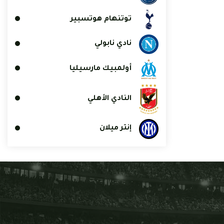
توتنهام هوتسبير
نادي نابولي
أولمبيك مارسيليا
النادي الأهلي
إنتر ميلان