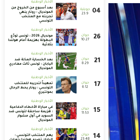
الأخبار الوطنية
بعد أسبوع من الخروج من
المونديال : رونار ينهي
23:9
تجربته مع المنتخب
التونسي
الأخبار الوطنية
مونديال 2026 : تونس تودّع
10:27
البطولة بهزيمة أمام هولندا
بثلاثية
الأخبار الوطنية
بعد الخسارة المذلة ضد
8:29
اليابان : تونس ثالث مغادري
المونديال
الأخبار الوطنية
تمهيداً لتدريبه للمنتخب
6:12
التونسي : رونار يحط الرحال
بمونتيري
الأخبار الوطنية
في مباراة الأخطاء الدفاعية
: هزيمة ساحقة لتونس ضد
11:53
السويد في أول مشوار
المونديال
الأخبار الوطنية
يهم المنتخب التونسي :
23:48
اليابان تصدم هولندا بتعادل