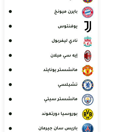
بايرن ميونخ
يوفنتوس
نادي ليفربول
إيه سي ميلان
مانشستر يونايتد
تشيلسي
مانشستر سيتي
بوروسيا دورتموند
باريس سان جيرمان