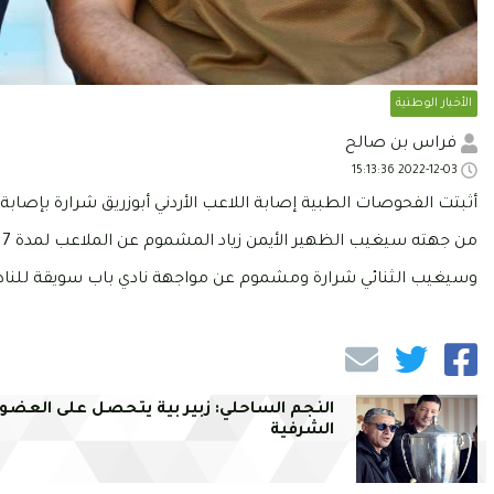
الأخبار الوطنية
فراس بن صالح
2022-12-03 15:13:36
أثبتت الفحوصات الطبية إصابة اللاعب الأردني أبوزريق شرارة بإصابة ع
من جهته سيغيب الظهير الأيمن زياد المشموم عن الملاعب لمدة 7 أيام بسبب إصابة على مستوى وتر الساق.
وسيغيب الثنائي شرارة ومشموم عن مواجهة نادي باب سويقة للنادي 
النجم الساحلي: زبير بية يتحصل على العضوي
الشرفية