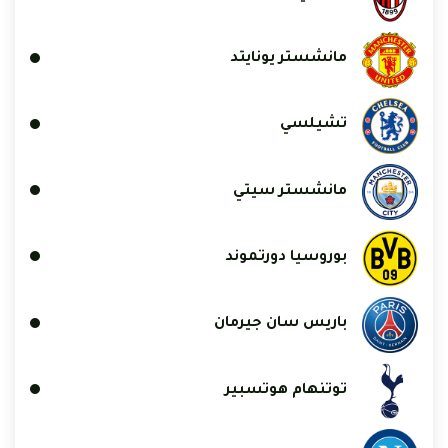
مانشستر يونايتد
تشيلسي
مانشستر سيتي
بوروسيا دورتموند
باريس سان جيرمان
توتنهام هوتسبير