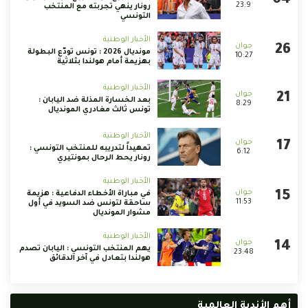
23:9
رونار ينهي تجربته مع المنتخب
التونسي
الأخبار الوطنية
مونديال 2026 : تونس تودّع البطولة
10:27
بهزيمة أمام هولندا بثلاثية
الأخبار الوطنية
بعد الخسارة المذلة ضد اليابان :
8:29
تونس ثالث مغادري المونديال
الأخبار الوطنية
تمهيداً لتدريبه للمنتخب التونسي :
6:12
رونار يحط الرحال بمونتيري
الأخبار الوطنية
في مباراة الأخطاء الدفاعية : هزيمة
11:53
ساحقة لتونس ضد السويد في أول
مشوار المونديال
الأخبار الوطنية
يهم المنتخب التونسي : اليابان تصدم
23:48
هولندا بتعادل في آخر الدقائق
أهم الأندية العالمية