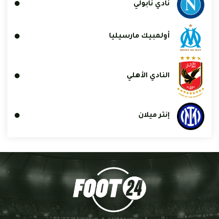
نادي نابولي
أولمبيك مارسيليا
النادي الأهلي
إنتر ميلان