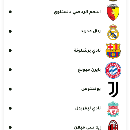
النجم الرياضي بالمتلوي
ريال مدريد
نادي برشلونة
بايرن ميونخ
يوفنتوس
نادي ليفربول
إيه سي ميلان