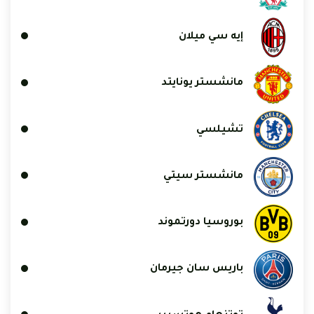
إيه سي ميلان
مانشستر يونايتد
تشيلسي
مانشستر سيتي
بوروسيا دورتموند
باريس سان جيرمان