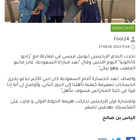
الأخبار العالمية
Foot24
2022-11-28 21:48:00
تحدث النجم الارجنتيني ليونيل ميسي في مقابلة مع "راديو
كاتالونيا" اليوم الاثنين وقال "بعد مباراة السعودية، غادر ماتيو
الملعب وهو يبكي".
واضاف "بعد الخسارة أمام السعودية كان ابني الأكبر تياغو يجري
الحسابات لمعرفة كيفية تأهلنا إلى الدور الثاني، وأوضح لي أنه إذا
فزنا في كلتا المباراتين فسوف نتأهل".
وللاشارة فإن الارجنتين تداركت هزيمة الجولة الاولى و فازت على
المكسيك بهدفين لصفر.
الياس بن صالح