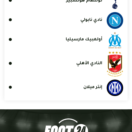
توتنهام هوتسبير
نادي نابولي
أولمبيك مارسيليا
النادي الأهلي
إنتر ميلان