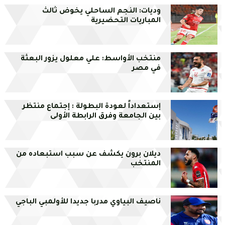
وديات: النجم الساحلي يخوض ثالث
المباريات التحضيرية
منتخب الأواسط: علي معلول يزور البعثة
في مصر
إستعداداً لعودة البطولة : إجتماع منتظر
بين الجامعة وفرق الرابطة الأولى
ديلان برون يكشف عن سبب استبعاده من
المنتخب
ناصيف البياوي مدربا جديدا للأولمبي الباجي