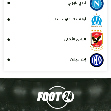
نادي نابولي
أولمبيك مارسيليا
النادي الأهلي
إنتر ميلان