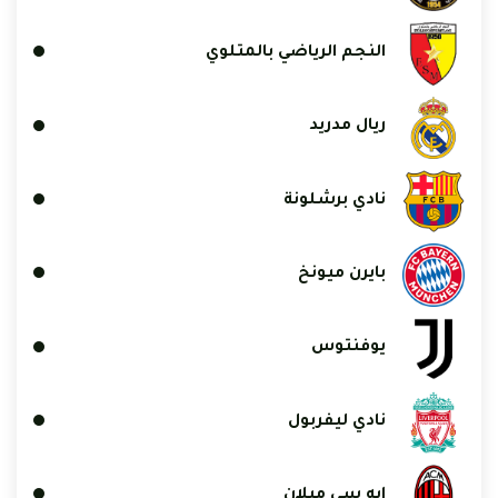
النجم الرياضي بالمتلوي
ريال مدريد
نادي برشلونة
بايرن ميونخ
يوفنتوس
نادي ليفربول
إيه سي ميلان