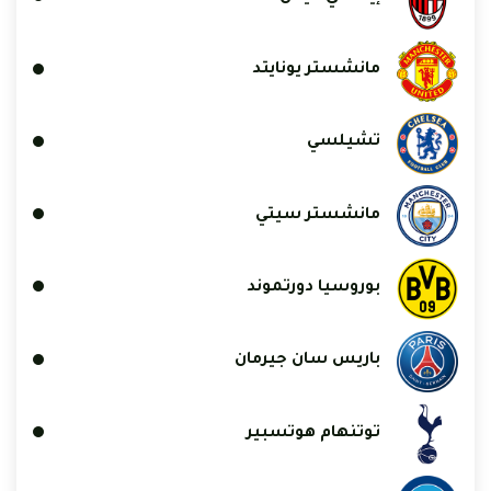
مانشستر يونايتد
تشيلسي
مانشستر سيتي
بوروسيا دورتموند
باريس سان جيرمان
توتنهام هوتسبير