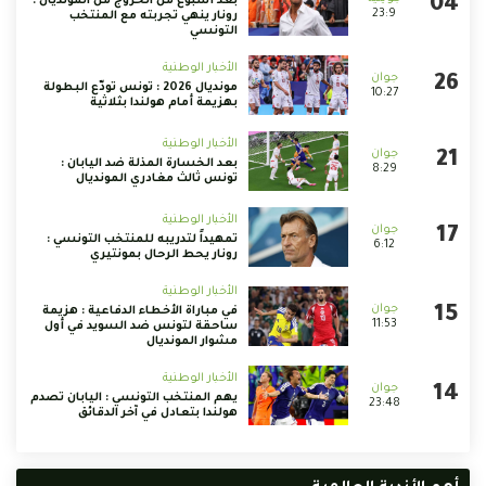
بعد أسبوع من الخروج من المونديال :
23:9
رونار ينهي تجربته مع المنتخب
التونسي
الأخبار الوطنية
مونديال 2026 : تونس تودّع البطولة
10:27
بهزيمة أمام هولندا بثلاثية
الأخبار الوطنية
بعد الخسارة المذلة ضد اليابان :
8:29
تونس ثالث مغادري المونديال
الأخبار الوطنية
تمهيداً لتدريبه للمنتخب التونسي :
6:12
رونار يحط الرحال بمونتيري
الأخبار الوطنية
في مباراة الأخطاء الدفاعية : هزيمة
11:53
ساحقة لتونس ضد السويد في أول
مشوار المونديال
الأخبار الوطنية
يهم المنتخب التونسي : اليابان تصدم
23:48
هولندا بتعادل في آخر الدقائق