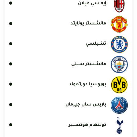
إيه سي ميلان
مانشستر يونايتد
تشيلسي
مانشستر سيتي
بوروسيا دورتموند
باريس سان جيرمان
توتنهام هوتسبير