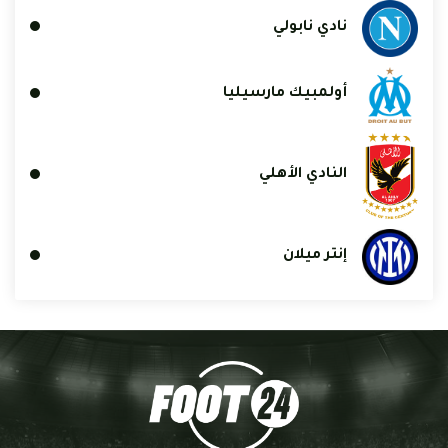
نادي نابولي
أولمبيك مارسيليا
النادي الأهلي
إنتر ميلان