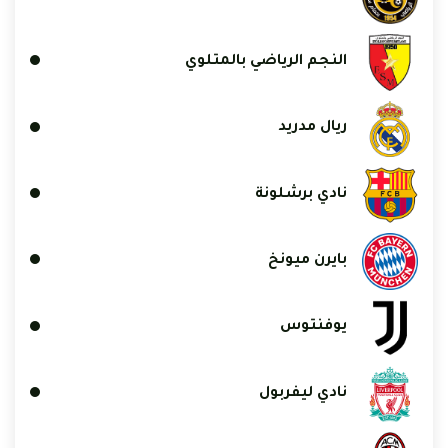
النجم الرياضي بالمتلوي
ريال مدريد
نادي برشلونة
بايرن ميونخ
يوفنتوس
نادي ليفربول