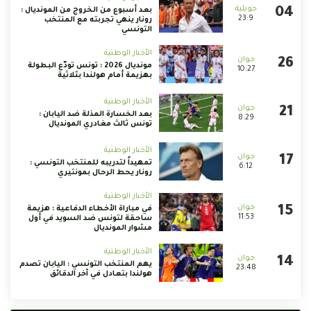
بعد أسبوع من الخروج من المونديال :
23:9
رونار ينهي تجربته مع المنتخب
التونسي
الأخبار الوطنية
مونديال 2026 : تونس تودّع البطولة
10:27
بهزيمة أمام هولندا بثلاثية
الأخبار الوطنية
بعد الخسارة المذلة ضد اليابان :
8:29
تونس ثالث مغادري المونديال
الأخبار الوطنية
تمهيداً لتدريبه للمنتخب التونسي :
6:12
رونار يحط الرحال بمونتيري
الأخبار الوطنية
في مباراة الأخطاء الدفاعية : هزيمة
11:53
ساحقة لتونس ضد السويد في أول
مشوار المونديال
الأخبار الوطنية
يهم المنتخب التونسي : اليابان تصدم
23:48
هولندا بتعادل في آخر الدقائق