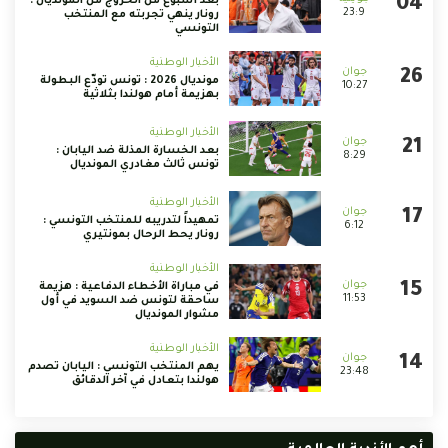
بعد أسبوع من الخروج من المونديال :
23:9
رونار ينهي تجربته مع المنتخب
التونسي
الأخبار الوطنية
مونديال 2026 : تونس تودّع البطولة
10:27
بهزيمة أمام هولندا بثلاثية
الأخبار الوطنية
بعد الخسارة المذلة ضد اليابان :
8:29
تونس ثالث مغادري المونديال
الأخبار الوطنية
تمهيداً لتدريبه للمنتخب التونسي :
6:12
رونار يحط الرحال بمونتيري
الأخبار الوطنية
في مباراة الأخطاء الدفاعية : هزيمة
11:53
ساحقة لتونس ضد السويد في أول
مشوار المونديال
الأخبار الوطنية
يهم المنتخب التونسي : اليابان تصدم
23:48
هولندا بتعادل في آخر الدقائق