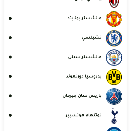
مانشستر يونايتد
تشيلسي
مانشستر سيتي
بوروسيا دورتموند
باريس سان جيرمان
توتنهام هوتسبير