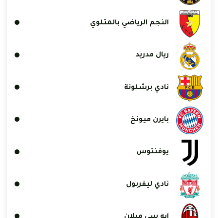
النجم الرياضي بالمتلوي
ريال مدريد
نادي برشلونة
بايرن ميونخ
يوفنتوس
نادي ليفربول
إيه سي ميلان