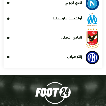
نادي نابولي
أولمبيك مارسيليا
النادي الأهلي
إنتر ميلان