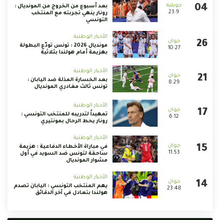
بعد أسبوع من الخروج من المونديال :
23:9
رونار ينهي تجربته مع المنتخب
التونسي
الأخبار الوطنية
مونديال 2026 : تونس تودّع البطولة
10:27
بهزيمة أمام هولندا بثلاثية
الأخبار الوطنية
بعد الخسارة المذلة ضد اليابان :
8:29
تونس ثالث مغادري المونديال
الأخبار الوطنية
تمهيداً لتدريبه للمنتخب التونسي :
6:12
رونار يحط الرحال بمونتيري
الأخبار الوطنية
في مباراة الأخطاء الدفاعية : هزيمة
11:53
ساحقة لتونس ضد السويد في أول
مشوار المونديال
الأخبار الوطنية
يهم المنتخب التونسي : اليابان تصدم
23:48
هولندا بتعادل في آخر الدقائق