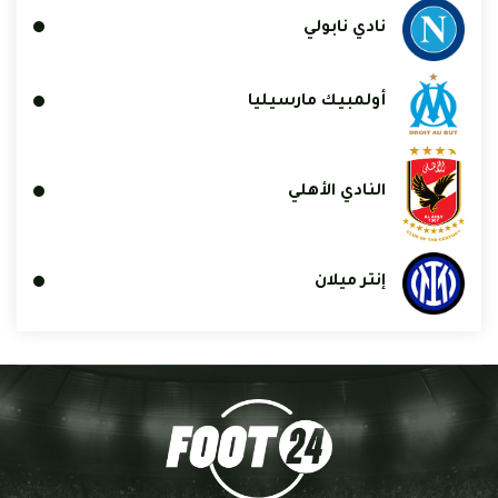
نادي نابولي
أولمبيك مارسيليا
النادي الأهلي
إنتر ميلان