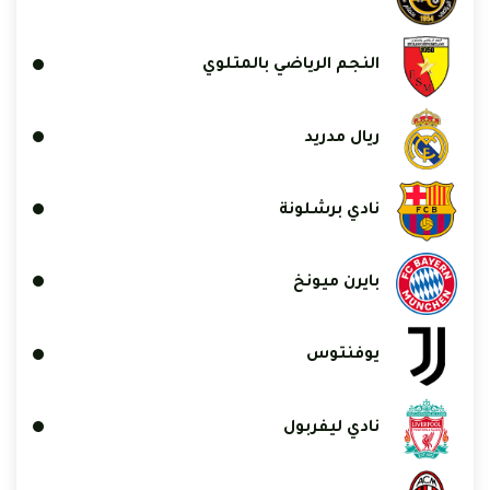
النجم الرياضي بالمتلوي
ريال مدريد
نادي برشلونة
بايرن ميونخ
يوفنتوس
نادي ليفربول