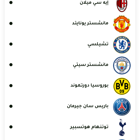
إيه سي ميلان
مانشستر يونايتد
تشيلسي
مانشستر سيتي
بوروسيا دورتموند
باريس سان جيرمان
توتنهام هوتسبير