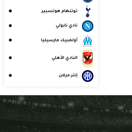
توتنهام هوتسبير
نادي نابولي
أولمبيك مارسيليا
النادي الأهلي
إنتر ميلان