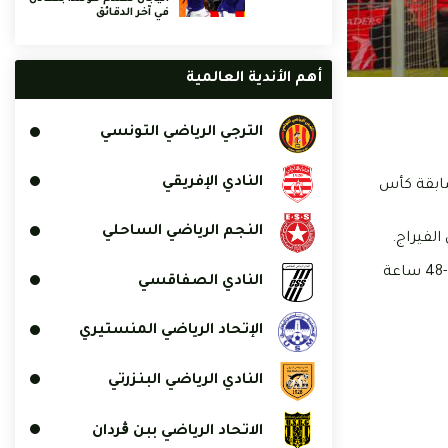
في آخر الدقائق
أهم الأندية العالمية
الترجي الرياضي التونسي
النادي الإفريقي
سابقة كأس
النجم الرياضي الساحلي
الفيراج.
وفي بيان رسمي اكد نادي باب جديد انه لكل مشجع الحق في اقتناء 5 تذاكر على اقصى تقدير على ان تصل التذاكر الى صاحبها في غضون 24-48 ساعة
النادي الصفاقسي
الإتحاد الرياضي المنستيري
النادي الرياضي البنزرتي
الاتحاد الرياضي ببن ڨردان