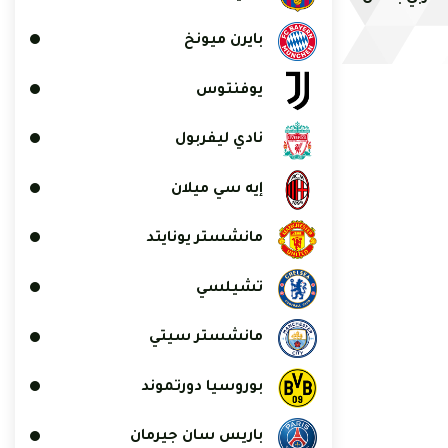
بايرن ميونخ
يوفنتوس
نادي ليفربول
إيه سي ميلان
مانشستر يونايتد
تشيلسي
مانشستر سيتي
بوروسيا دورتموند
باريس سان جيرمان