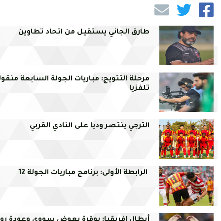
طارق الجاني يستقيل من اتحاد تطاوين
مرحلة التتويج: مباريات الجولة السابعة منقول
تلفزيا
الترجي ينتصر وديا على النادي القربي
الرابطة الأولى: برنامج مباريات الجولة 12
أبطال إفريقيا: بوقرة يعوض سووي وعودة رو