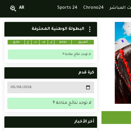
ث المباشر
Chrono24
Sports 24
AR
البطولة الوطنية المحترفة
الفريق
نقاط
ل
ف
ت
خ
فارق
لا توجد نتائج متاحة !!
كرة قدم
لا توجد نتائج متاحة !!
أخر الأخبار