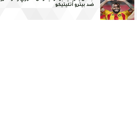
ضد بيترو أتليتيكو