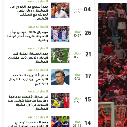
الأخبار الوطنية
بعد أسبوع من الخروج من
المونديال : رونار ينهي
23:9
تجربته مع المنتخب
التونسي
الأخبار الوطنية
مونديال 2026 : تونس تودّع
10:27
البطولة بهزيمة أمام هولندا
بثلاثية
الأخبار الوطنية
بعد الخسارة المذلة ضد
8:29
اليابان : تونس ثالث مغادري
المونديال
الأخبار الوطنية
تمهيداً لتدريبه للمنتخب
6:12
التونسي : رونار يحط الرحال
بمونتيري
الأخبار الوطنية
في مباراة الأخطاء الدفاعية
: هزيمة ساحقة لتونس ضد
11:53
السويد في أول مشوار
المونديال
الأخبار الوطنية
يهم المنتخب التونسي :
23:48
اليابان تصدم هولندا بتعادل