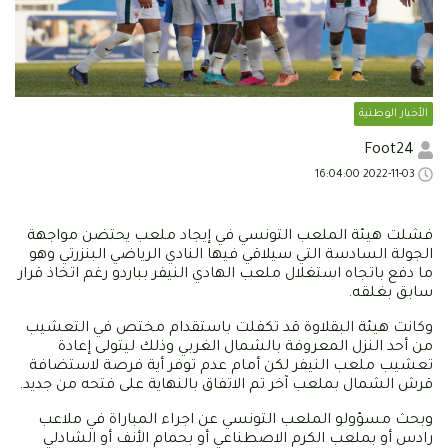
الأخبار الوطنية
Foot24
2022-11-03 16:04:00
فشلت هيئة الملعب التونسي في إيجاد ملعب يحتضن مواجهة
الجولة السادسة التي سيلاقي فيها النادي الرياضي البنزرتي وهو
ما دفع باتجاه استغلال ملعب الهادي النيفر بباردو رغم اتخاذ قرار
سابق بغلقه.
وكانت هيئة البقلاوة قد تكفلت باستقدام مختص في التعشيب
من أحد النزل المعروفة بالشمال الغربي وذلك ليتولى إعادة
تعشيب ملعب النيفر لكن أمام عدم توفر أية فرصة لاستضافة
قرش الشمال بملعب آخر تم الاتفاق بالنهاية على فتحه من جديد.
وبحث مسؤولو الملعب التونسي عن اجراء المباراة في ملاعب
رادس أو بملعب الكرم الاصطناعي أو بحمام الأنف أو الشادلي