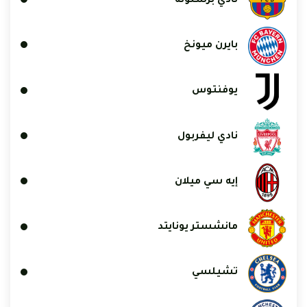
نادي برشلونة
بايرن ميونخ
يوفنتوس
نادي ليفربول
إيه سي ميلان
مانشستر يونايتد
تشيلسي