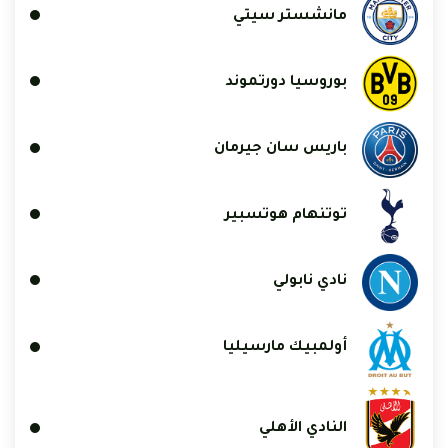
مانشستر سيتي
بوروسيا دورتموند
باريس سان جيرمان
توتنهام هوتسبير
نادي نابولي
أولمبيك مارسيليا
النادي الأهلي