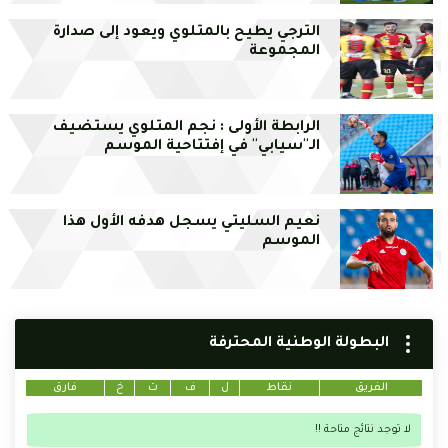
الترجي يطيح بالمتلوي ويعود إلى صدارة
المجموعة
الرابطة الأولى : نجم المتلوي يستضيف
الـ''سيابي'' في إفتتاحية الموسم
نعيم السليتي يسجل هدفه الأول هذا
الموسم
البطولة الوطنية المحترفة
الفريق
نقاط
ل
ف
ت
خ
فارق
لا توجد نتائج متاحة !!