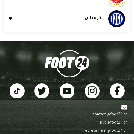
إنتر ميلان
contact@foot24.tn
pub@foot24.tn
recrutement@foot24.tn