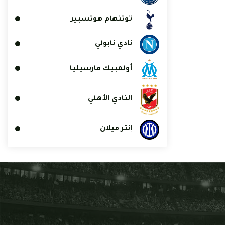
توتنهام هوتسبير
نادي نابولي
أولمبيك مارسيليا
النادي الأهلي
إنتر ميلان