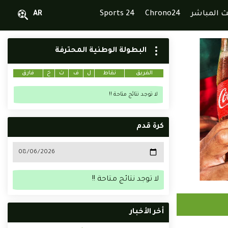
ث المباشر
Chrono24
Sports 24
AR
البطولة الوطنية المحترفة
الفريق
نقاط
ل
ف
ت
خ
فارق
لا توجد نتائج متاحة !!
كرة قدم
لا توجد نتائج متاحة !!
أخر الأخبار