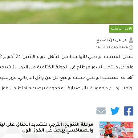
الأخبار الوطنية
فراس بن صالح
2022-10-24 14:59:00
تمكن المنتخب الوطني للأواسط من التأهل اليوم الإثنين 24 أكتوبر 2022، إلى نهائيات كأس إفريقيا لأقل من 20 عاما.
وتعادل منتخب نسور قرطاج في الجولة الختامية من الدور الترشيحية
أهداف المنتخب الوطني حملت توقيع كل من وائل الدربالي، عزيز عبي
واحتل زملاء محمود غربال صدارة المجموعة برصيد 5 نقاط من فوز على ليبيا وتعادلين ضد كل من المغرب والجزائر.
مرحلة التتويج: الترجي لتشديد الخناق على ليت
والصفاقسي يبحث عن الفوز الأول