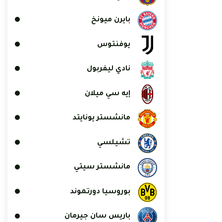
بايرن ميونخ
يوفنتوس
نادي ليفربول
إيه سي ميلان
مانشستر يونايتد
تشيلسي
مانشستر سيتي
بوروسيا دورتموند
باريس سان جيرمان