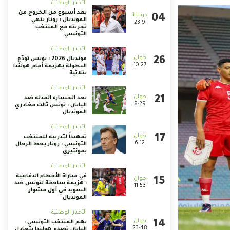
الأخبار الوطنية
بعد أسبوع من الخروج من
المونديال : رونار ينهي
23:9
تجربته مع المنتخب
التونسي
الأخبار الوطنية
مونديال 2026 : تونس تودّع
10:27
البطولة بهزيمة أمام هولندا
بثلاثية
الأخبار الوطنية
بعد الخسارة المذلة ضد
8:29
اليابان : تونس ثالث مغادري
المونديال
الأخبار الوطنية
تمهيداً لتدريبه للمنتخب
6:12
التونسي : رونار يحط الرحال
بمونتيري
الأخبار الوطنية
في مباراة الأخطاء الدفاعية
: هزيمة ساحقة لتونس ضد
11:53
السويد في أول مشوار
المونديال
الأخبار الوطنية
يهم المنتخب التونسي :
23:48
اليابان تصدم هولندا بتعادل