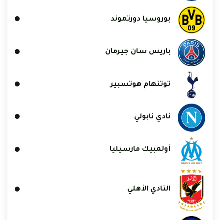
بوروسيا دورتموند
باريس سان جيرمان
توتنهام هوتسبير
نادي نابولي
أولمبيك مارسيليا
النادي الأهلي