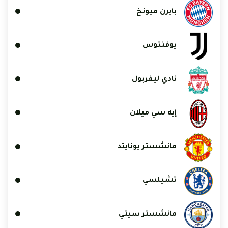
بايرن ميونخ
يوفنتوس
نادي ليفربول
إيه سي ميلان
مانشستر يونايتد
تشيلسي
مانشستر سيتي