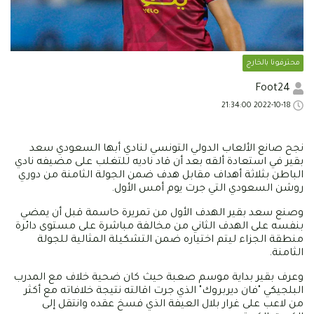
محترفونا بالخارج
Foot24
2022-10-18 21:34:00
نجح صانع الألعاب الدولي التونسي لنادي أبها السعودي سعد
بقير في استعادة ألقه بعد أن قاد ناديه للتغلب على مضيفه نادي
الباطن بثلاثة أهداف مقابل هدف ضمن الجولة الثامنة من دوري
روشن السعودي التي جرت يوم أمس الأول.
وصنع سعد بقير الهدف الأول من تمريرة حاسمة قبل أن يمضي
بنفسه على الهدف الثاني من مخالفة مباشرة على مستوى دائرة
منطقة الجزاء ليتم اختياره ضمن التشكيلة المثالية للجولة
الثامنة.
وعرف بقير بداية موسم صعبة حيث كان ضحية خلاف مع المدرب
البلجيكي "فان ديربروك" الذي جرت اقالته نتيجة خلافاته مع أكثر
من لاعب على غرار بلال العيفة الذي فسخ عقده وانتقل إلى