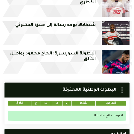
القطري
شيكابالا يوجه رسالة إلى حمزة المثلوثي
البطولة السويسرية: الحاج محمود يواصل
التألق
البطولة الوطنية المحترفة
الفريق
نقاط
ل
ف
ت
خ
فارق
لا توجد نتائج متاحة !!