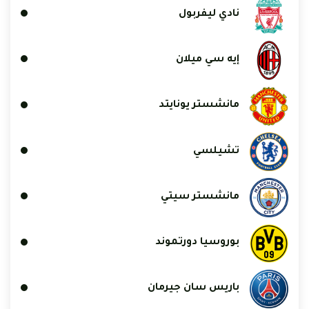
نادي ليفربول
إيه سي ميلان
مانشستر يونايتد
تشيلسي
مانشستر سيتي
بوروسيا دورتموند
باريس سان جيرمان