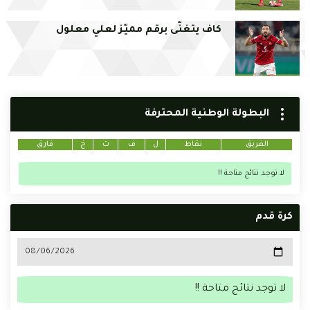
كاف يتغنّى برقم مميّز لعلي معلول
البطولة الوطنية المحترفة
الفريق
نقاط
ل
ف
ت
خ
فارق
لا توجد نتائج متاحة !!
كرة قدم
لا توجد نتائج متاحة !!