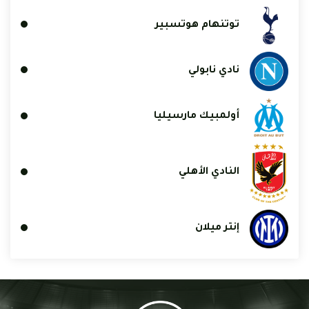
توتنهام هوتسبير
نادي نابولي
أولمبيك مارسيليا
النادي الأهلي
إنتر ميلان