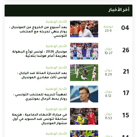
أخر الأخبار
الأخبار الوطنية
بعد أسبوع من الخروج من المونديال :
23:9
رونار ينهي تجربته مع المنتخب
التونسي
الأخبار الوطنية
مونديال 2026 : تونس تودّع البطولة
10:27
بهزيمة أمام هولندا بثلاثية
الأخبار الوطنية
بعد الخسارة المذلة ضد اليابان :
8:29
تونس ثالث مغادري المونديال
الأخبار الوطنية
تمهيداً لتدريبه للمنتخب التونسي :
6:12
رونار يحط الرحال بمونتيري
الأخبار الوطنية
في مباراة الأخطاء الدفاعية : هزيمة
11:53
ساحقة لتونس ضد السويد في أول
مشوار المونديال
الأخبار الوطنية