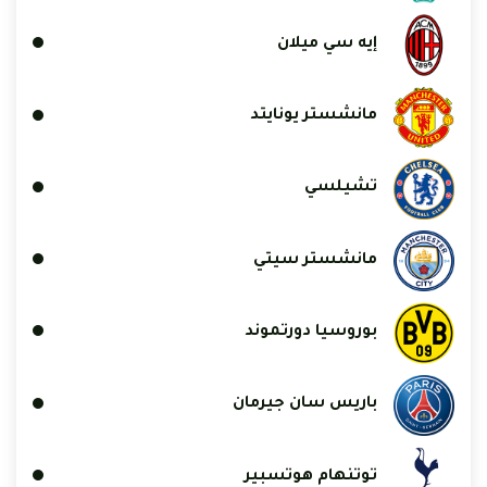
إيه سي ميلان
مانشستر يونايتد
تشيلسي
مانشستر سيتي
بوروسيا دورتموند
باريس سان جيرمان
توتنهام هوتسبير