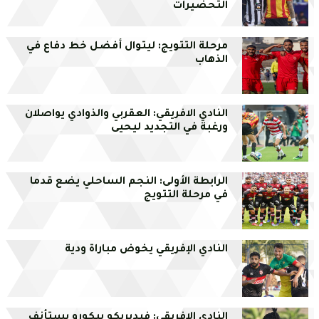
التحضيرات
مرحلة التتويج: ليتوال أفضل خط دفاع في
الذهاب
النادي الافريقي: العقربي والذوادي يواصلان
ورغبة في التجديد ليحيى
الرابطة الأولى: النجم الساحلي يضع قدما
في مرحلة التتويج
النادي الإفريقي يخوض مباراة ودية
النادي الإفريقي: فيديريكو بيكورو يستأنف