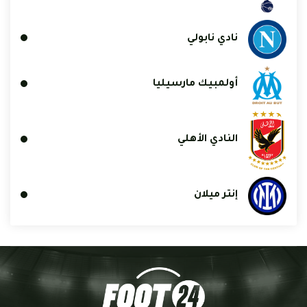
نادي نابولي
أولمبيك مارسيليا
النادي الأهلي
إنتر ميلان