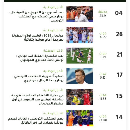
الأخبار الوطنية
بعد أسبوع من الخروج من المونديال :
23:9
رونار ينهي تجربته مع المنتخب
التونسي
الأخبار الوطنية
مونديال 2026 : تونس تودّع البطولة
10:27
بهزيمة أمام هولندا بثلاثية
الأخبار الوطنية
بعد الخسارة المذلة ضد اليابان :
8:29
تونس ثالث مغادري المونديال
الأخبار الوطنية
تمهيداً لتدريبه للمنتخب التونسي :
6:12
رونار يحط الرحال بمونتيري
الأخبار الوطنية
في مباراة الأخطاء الدفاعية : هزيمة
11:53
ساحقة لتونس ضد السويد في أول
مشوار المونديال
الأخبار الوطنية
يهم المنتخب التونسي : اليابان تصدم
23:48
هولندا بتعادل في آخر الدقائق