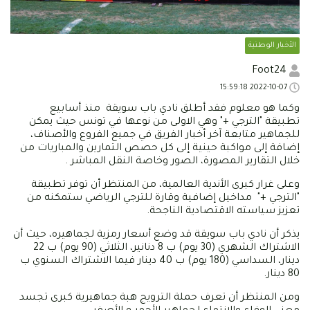
الأخبار الوطنية
Foot24
2022-10-07 15:59:18
وكما هو معلوم فقد أطلق نادي باب سويقة منذ أسابيع
تطبيقة "الترجي +" وهي الاولى من نوعها في تونس حيث يمكن
للجماهير متابعة آخر أخبار الفريق في جميع الفروع والأصناف،
إضافة إلى مواكبة حينية إلى كل حصص التمارين والمباريات من
خلال التقارير المصورة، الصور وخاصة النقل المباشر .
وعلى غرار كبرى الأندية العالمية، من المنتظر أن توفر تطبيقة
"الترجي +" مداخيل إضافية وقارة للترجي الرياضي ستمكنه من
تعزيز سياسته الاقتصادية الناجحة.
يذكر أن نادي باب سويقة قد وضع أسعار رمزية لجماهيره، حيث أن
الاشتراك الشهري (30 يوم) ب 8 دنانير، الثلاثي (90 يوم) ب 22
دينار، السداسي (180 يوم) ب 40 دينار فيما الاشتراك السنوي ب
80 دينار.
ومن المنتظر أن تعرف حملة الترويج هبة جماهيرية كبرى تجسد