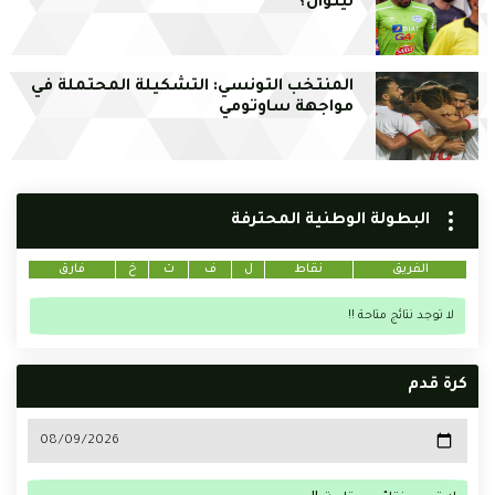
ليتوال؟
المنتخب التونسي: التشكيلة المحتملة في
مواجهة ساوتومي
البطولة الوطنية المحترفة
الفريق
نقاط
ل
ف
ت
خ
فارق
لا توجد نتائج متاحة !!
كرة قدم