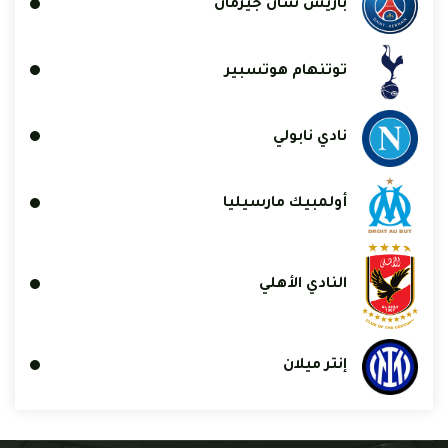
باريس سان جيرمان
توتنهام هوتسبير
نادي نابولي
أولمبيك مارسيليا
النادي الأهلي
إنتر ميلان