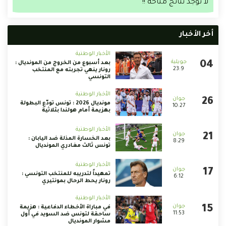
لا توجد نتائج متاحة !!
أخر الأخبار
الأخبار الوطنية
بعد أسبوع من الخروج من المونديال :
23:9
رونار ينهي تجربته مع المنتخب
التونسي
الأخبار الوطنية
مونديال 2026 : تونس تودّع البطولة
10:27
بهزيمة أمام هولندا بثلاثية
الأخبار الوطنية
بعد الخسارة المذلة ضد اليابان :
8:29
تونس ثالث مغادري المونديال
الأخبار الوطنية
تمهيداً لتدريبه للمنتخب التونسي :
6:12
رونار يحط الرحال بمونتيري
الأخبار الوطنية
في مباراة الأخطاء الدفاعية : هزيمة
11:53
ساحقة لتونس ضد السويد في أول
مشوار المونديال