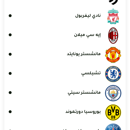
نادي ليفربول
إيه سي ميلان
مانشستر يونايتد
تشيلسي
مانشستر سيتي
بوروسيا دورتموند