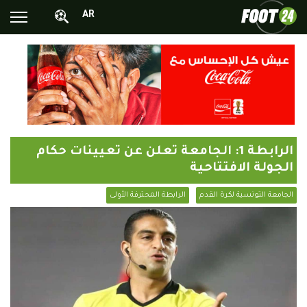
AR
الأخبار الوطنية
الأخبار العالمية
فيديوهات
محترفونا بالخارج
الرابطة 1: الجامعة تعلن عن تعيينات حكام
ألبومات الصور
الجولة الافتتاحية
أخبار متفرقة
الجامعة التونسية لكرة القدم
الرابطة المحترفة الأولى
البرامج
البث المباشر
Chrono24
Sports 24