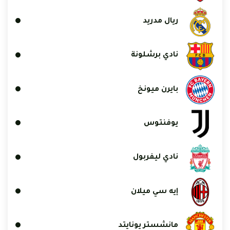
ريال مدريد
نادي برشلونة
بايرن ميونخ
يوفنتوس
نادي ليفربول
إيه سي ميلان
مانشستر يونايتد