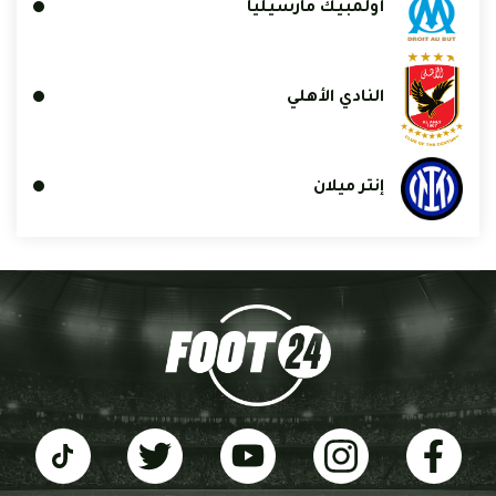
أولمبيك مارسيليا
النادي الأهلي
إنتر ميلان