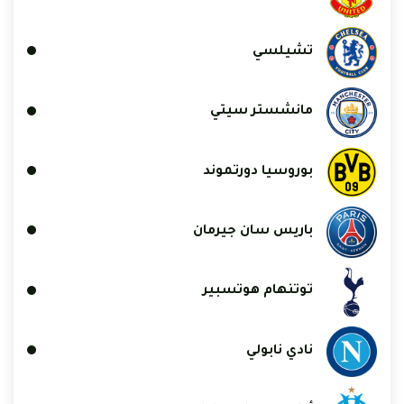
تشيلسي
مانشستر سيتي
بوروسيا دورتموند
باريس سان جيرمان
توتنهام هوتسبير
نادي نابولي