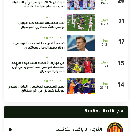
مونديال 2026 : تونس تودّع البطولة
10:27
بهزيمة أمام هولندا بثلاثية
الأخبار الوطنية
بعد الخسارة المذلة ضد اليابان :
8:29
تونس ثالث مغادري المونديال
الأخبار الوطنية
تمهيداً لتدريبه للمنتخب التونسي :
6:12
رونار يحط الرحال بمونتيري
الأخبار الوطنية
في مباراة الأخطاء الدفاعية : هزيمة
11:53
ساحقة لتونس ضد السويد في أول
مشوار المونديال
الأخبار الوطنية
يهم المنتخب التونسي : اليابان تصدم
23:48
هولندا بتعادل في آخر الدقائق
أهم الأندية العالمية
الترجي الرياضي التونسي