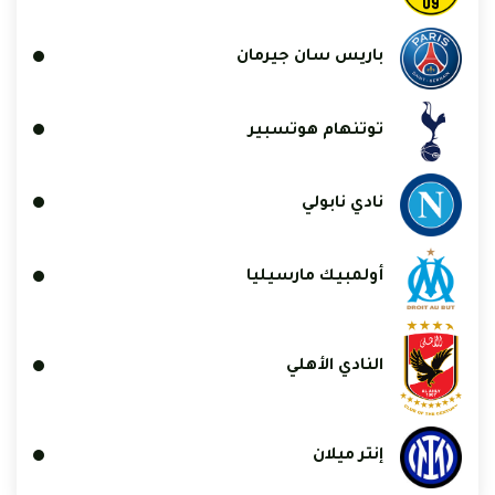
باريس سان جيرمان
توتنهام هوتسبير
نادي نابولي
أولمبيك مارسيليا
النادي الأهلي
إنتر ميلان