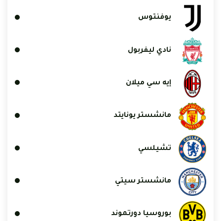
يوفنتوس
نادي ليفربول
إيه سي ميلان
مانشستر يونايتد
تشيلسي
مانشستر سيتي
بوروسيا دورتموند