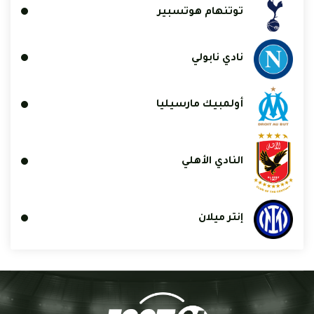
توتنهام هوتسبير
نادي نابولي
أولمبيك مارسيليا
النادي الأهلي
إنتر ميلان