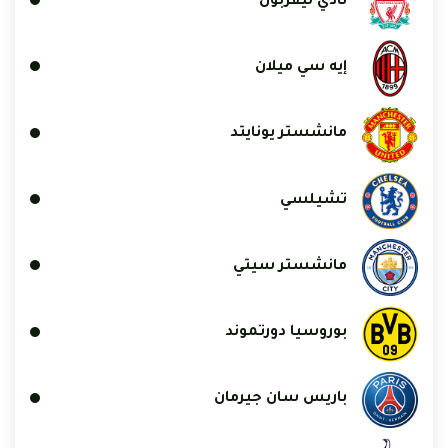
نادي ليفربول
إيه سي ميلان
مانشستر يونايتد
تشيلسي
مانشستر سيتي
بوروسيا دورتموند
باريس سان جيرمان