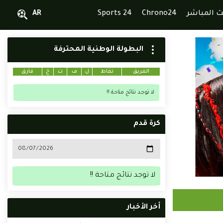
ث المباشر
Chrono24
Sports 24
AR
البطولة الوطنية المحترفة
الفريق
نقاط
ل
ف
ت
خ
فارق
لا توجد نتائج متاحة !!
كرة قدم
لا توجد نتائج متاحة !!
أخر الأخبار