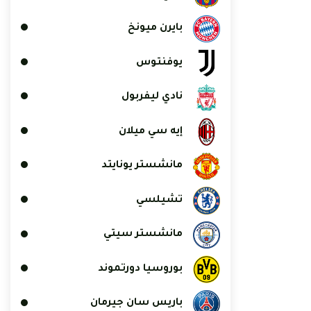
بايرن ميونخ
يوفنتوس
نادي ليفربول
إيه سي ميلان
مانشستر يونايتد
تشيلسي
مانشستر سيتي
بوروسيا دورتموند
باريس سان جيرمان