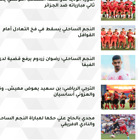
الدورة الودية للأواسط: المنتخب التونسي ي
ثاني مبارياته ضد الجزائر
النجم الساحلي يسقط في فخ التعادل أمام
القوافل
النجم الساحلي: رضوان زردوم يرفع قضية لدى
الفيفا
الترجي الرياضي: بن سعيد يعوض مميش.. وكو
والعزوني أساسيان
مجدي بالحاج علي حكما لمباراة النجم الساحل
والنادي الافريقي