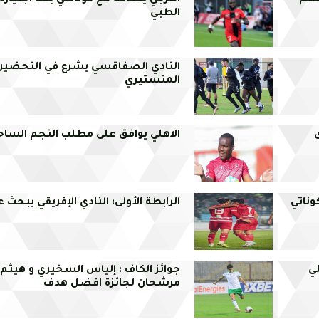
حسم
الترجي يتعاقد مع كوناطي بعد اجتيازه ا
الطبي
النادي الصفاقسي يشرع في التحضير
المنستيري
الاهلي يوافق على مطلب النجم الساح
ناتي
الرابطة الأولى: النادي الإفريقي يبحث 
ي
جوائز الكاف : إلياس السخيري و هيثم 
مرشحان لجائزة افضل هدف