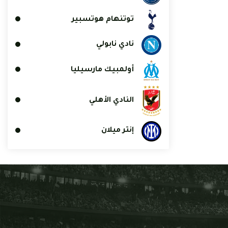
توتنهام هوتسبير
نادي نابولي
أولمبيك مارسيليا
النادي الأهلي
إنتر ميلان