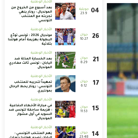
الأخبار الوطنية
بعد أسبوع من الخروج من
المونديال : رونار ينهي
23:9
تجربته مع المنتخب
التونسي
الأخبار الوطنية
مونديال 2026 : تونس تودّع
10:27
البطولة بهزيمة أمام هولندا
بثلاثية
الأخبار الوطنية
بعد الخسارة المذلة ضد
8:29
اليابان : تونس ثالث مغادري
المونديال
الأخبار الوطنية
تمهيداً لتدريبه للمنتخب
6:12
التونسي : رونار يحط الرحال
بمونتيري
الأخبار الوطنية
في مباراة الأخطاء الدفاعية
: هزيمة ساحقة لتونس ضد
11:53
السويد في أول مشوار
المونديال
الأخبار الوطنية
يهم المنتخب التونسي :
23:48
اليابان تصدم هولندا بتعادل