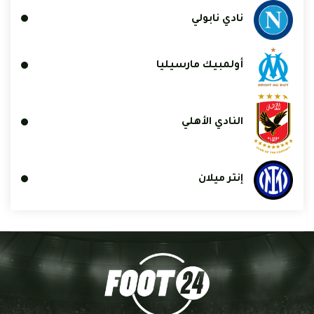
نادي نابولي
أولمبيك مارسيليا
النادي الأهلي
إنتر ميلان