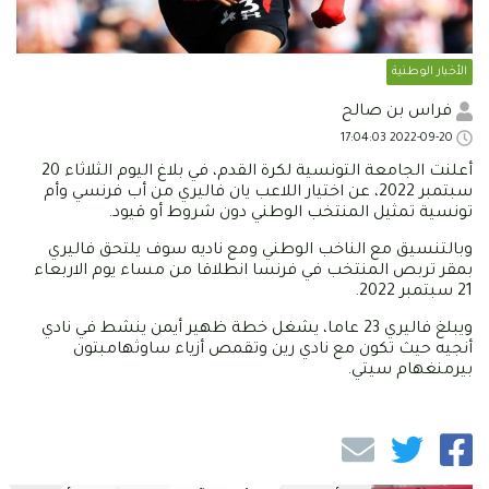
الأخبار الوطنية
فراس بن صالح
2022-09-20 17:04:03
أعلنت الجامعة التونسية لكرة القدم، في بلاغ اليوم الثلاثاء 20
سبتمبر 2022، عن اختيار اللاعب يان فاليري من أب فرنسي وأم
تونسية تمثيل المنتخب الوطني دون شروط أو قيود.
وبالتنسيق مع الناخب الوطني ومع ناديه سوف يلتحق فاليري
بمقر تربص المنتخب في فرنسا انطلاقا من مساء يوم الاربعاء
21 سبتمبر 2022.
ويبلغ فاليري 23 عاما، يشغل خطة ظهير أيمن ينشط في نادي
أنجيه حيث تكون مع نادي رين وتقمص أزياء ساوثهامبتون
بيرمنغهام سيتي.