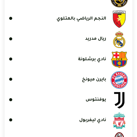
النجم الرياضي بالمتلوي
ريال مدريد
نادي برشلونة
بايرن ميونخ
يوفنتوس
نادي ليفربول