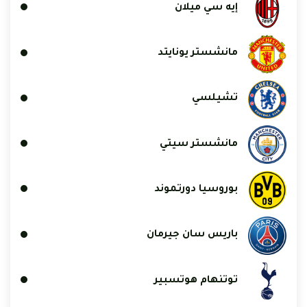
إيه سي ميلان
مانشستر يونايتد
تشيلسي
مانشستر سيتي
بوروسيا دورتموند
باريس سان جيرمان
توتنهام هوتسبير