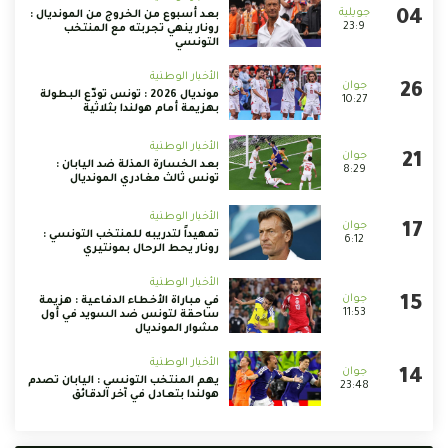
بعد أسبوع من الخروج من المونديال :
23:9
رونار ينهي تجربته مع المنتخب
التونسي
الأخبار الوطنية
مونديال 2026 : تونس تودّع البطولة
10:27
بهزيمة أمام هولندا بثلاثية
الأخبار الوطنية
بعد الخسارة المذلة ضد اليابان :
8:29
تونس ثالث مغادري المونديال
الأخبار الوطنية
تمهيداً لتدريبه للمنتخب التونسي :
6:12
رونار يحط الرحال بمونتيري
الأخبار الوطنية
في مباراة الأخطاء الدفاعية : هزيمة
11:53
ساحقة لتونس ضد السويد في أول
مشوار المونديال
الأخبار الوطنية
يهم المنتخب التونسي : اليابان تصدم
23:48
هولندا بتعادل في آخر الدقائق