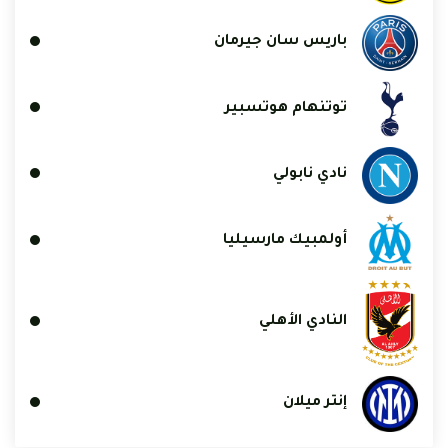
باريس سان جيرمان
توتنهام هوتسبير
نادي نابولي
أولمبيك مارسيليا
النادي الأهلي
إنتر ميلان