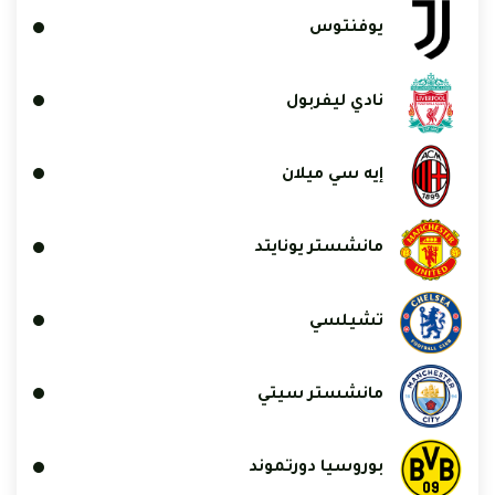
يوفنتوس
نادي ليفربول
إيه سي ميلان
مانشستر يونايتد
تشيلسي
مانشستر سيتي
بوروسيا دورتموند