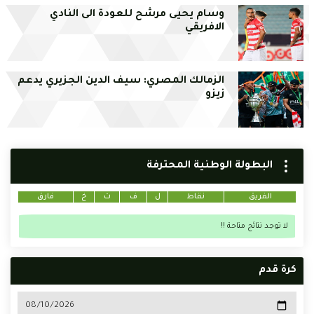
وسام يحيى مرشح للعودة الى النادي
الافريقي
الزمالك المصري: سيف الدين الجزيري يدعم
زيزو
البطولة الوطنية المحترفة
الفريق
نقاط
ل
ف
ت
خ
فارق
لا توجد نتائج متاحة !!
كرة قدم