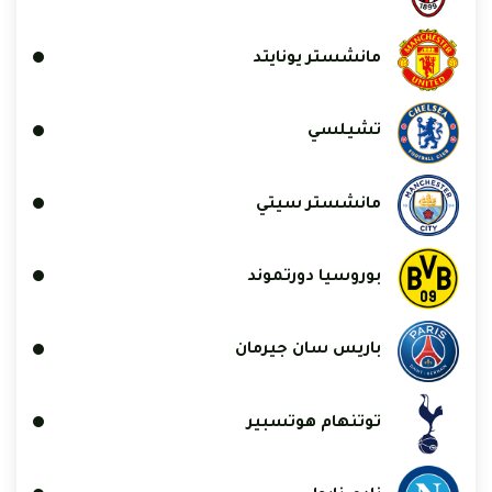
مانشستر يونايتد
تشيلسي
مانشستر سيتي
بوروسيا دورتموند
باريس سان جيرمان
توتنهام هوتسبير