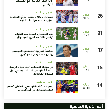
23:9
رونار ينهي تجربته مع المنتخب
التونسي
الأخبار الوطنية
مونديال 2026 : تونس تودّع البطولة
10:27
بهزيمة أمام هولندا بثلاثية
الأخبار الوطنية
بعد الخسارة المذلة ضد اليابان :
8:29
تونس ثالث مغادري المونديال
الأخبار الوطنية
تمهيداً لتدريبه للمنتخب التونسي :
6:12
رونار يحط الرحال بمونتيري
الأخبار الوطنية
في مباراة الأخطاء الدفاعية : هزيمة
11:53
ساحقة لتونس ضد السويد في أول
مشوار المونديال
الأخبار الوطنية
يهم المنتخب التونسي : اليابان تصدم
23:48
هولندا بتعادل في آخر الدقائق
أهم الأندية العالمية