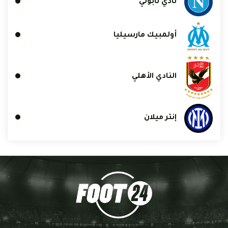
نادي نابولي
أولمبيك مارسيليا
النادي الأهلي
إنتر ميلان