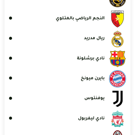
النجم الرياضي بالمتلوي
ريال مدريد
نادي برشلونة
بايرن ميونخ
يوفنتوس
نادي ليفربول