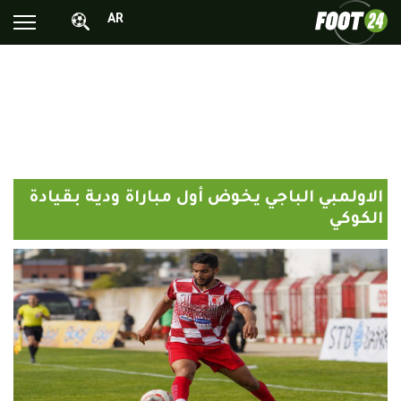
AR
الأخبار الوطنية
الأخبار العالمية
فيديوهات
محترفونا بالخارج
الاولمبي الباجي يخوض أول مباراة ودية بقيادة
ألبومات الصور
الكوكي
أخبار متفرقة
البرامج
البث المباشر
Chrono24
Sports 24