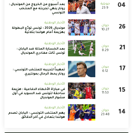
بعد أسبوع من الخروج من المونديال :
23:9
رونار ينهي تجربته مع المنتخب
التونسي
الأخبار الوطنية
مونديال 2026 : تونس تودّع البطولة
10:27
بهزيمة أمام هولندا بثلاثية
الأخبار الوطنية
بعد الخسارة المذلة ضد اليابان :
8:29
تونس ثالث مغادري المونديال
الأخبار الوطنية
تمهيداً لتدريبه للمنتخب التونسي :
6:12
رونار يحط الرحال بمونتيري
الأخبار الوطنية
في مباراة الأخطاء الدفاعية : هزيمة
11:53
ساحقة لتونس ضد السويد في أول
مشوار المونديال
الأخبار الوطنية
يهم المنتخب التونسي : اليابان تصدم
23:48
هولندا بتعادل في آخر الدقائق