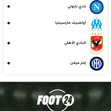
نادي نابولي
أولمبيك مارسيليا
النادي الأهلي
إنتر ميلان