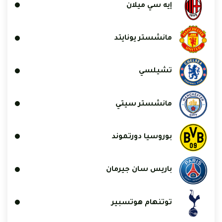
إيه سي ميلان
مانشستر يونايتد
تشيلسي
مانشستر سيتي
بوروسيا دورتموند
باريس سان جيرمان
توتنهام هوتسبير