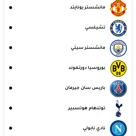
مانشستر يونايتد
تشيلسي
مانشستر سيتي
بوروسيا دورتموند
باريس سان جيرمان
توتنهام هوتسبير
نادي نابولي