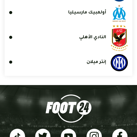
أولمبيك مارسيليا
النادي الأهلي
إنتر ميلان