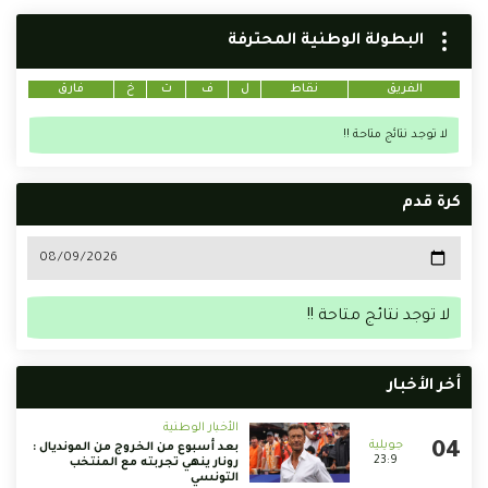
البطولة الوطنية المحترفة
الفريق
نقاط
ل
ف
ت
خ
فارق
لا توجد نتائج متاحة !!
كرة قدم
لا توجد نتائج متاحة !!
أخر الأخبار
الأخبار الوطنية
بعد أسبوع من الخروج من المونديال :
23:9
رونار ينهي تجربته مع المنتخب
التونسي