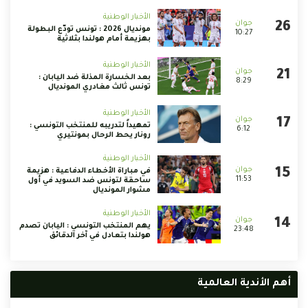
الأخبار الوطنية
مونديال 2026 : تونس تودّع البطولة
10:27
بهزيمة أمام هولندا بثلاثية
الأخبار الوطنية
بعد الخسارة المذلة ضد اليابان :
8:29
تونس ثالث مغادري المونديال
الأخبار الوطنية
تمهيداً لتدريبه للمنتخب التونسي :
6:12
رونار يحط الرحال بمونتيري
الأخبار الوطنية
في مباراة الأخطاء الدفاعية : هزيمة
11:53
ساحقة لتونس ضد السويد في أول
مشوار المونديال
الأخبار الوطنية
يهم المنتخب التونسي : اليابان تصدم
23:48
هولندا بتعادل في آخر الدقائق
أهم الأندية العالمية