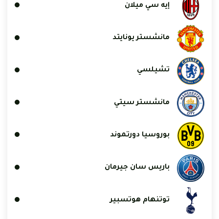
إيه سي ميلان
مانشستر يونايتد
تشيلسي
مانشستر سيتي
بوروسيا دورتموند
باريس سان جيرمان
توتنهام هوتسبير