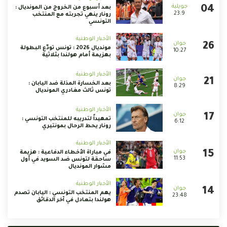
بعد أسبوع من الخروج من المونديال :
23:9
رونار ينهي تجربته مع المنتخب
التونسي
الأخبار الوطنية
مونديال 2026 : تونس تودّع البطولة
10:27
بهزيمة أمام هولندا بثلاثية
الأخبار الوطنية
بعد الخسارة المذلة ضد اليابان :
8:29
تونس ثالث مغادري المونديال
الأخبار الوطنية
تمهيداً لتدريبه للمنتخب التونسي :
6:12
رونار يحط الرحال بمونتيري
الأخبار الوطنية
في مباراة الأخطاء الدفاعية : هزيمة
11:53
ساحقة لتونس ضد السويد في أول
مشوار المونديال
الأخبار الوطنية
يهم المنتخب التونسي : اليابان تصدم
23:48
هولندا بتعادل في آخر الدقائق