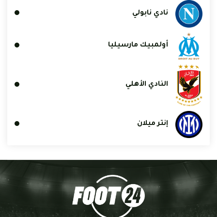
نادي نابولي
أولمبيك مارسيليا
النادي الأهلي
إنتر ميلان