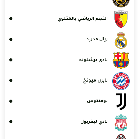
النجم الرياضي بالمتلوي
ريال مدريد
نادي برشلونة
بايرن ميونخ
يوفنتوس
نادي ليفربول