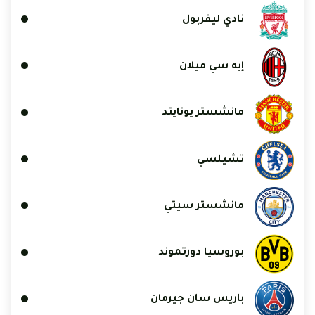
نادي ليفربول
إيه سي ميلان
مانشستر يونايتد
تشيلسي
مانشستر سيتي
بوروسيا دورتموند
باريس سان جيرمان