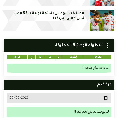
المنتخب الوطني: قائمة أولية ب55 لاعبا
قبل كأس إفريقيا
البطولة الوطنية المحترفة
الفريق
نقاط
ل
ف
ت
خ
فارق
 توجد نتائج متاحة !!
 قدم
 توجد نتائج متاحة !!