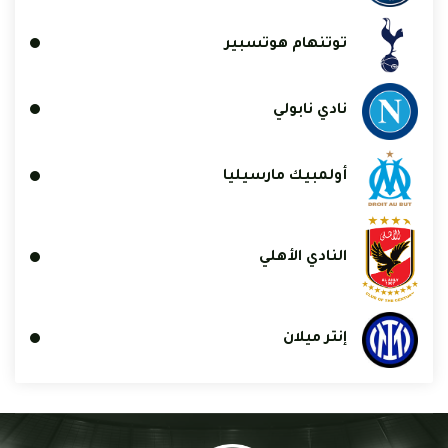
توتنهام هوتسبير
نادي نابولي
أولمبيك مارسيليا
النادي الأهلي
إنتر ميلان