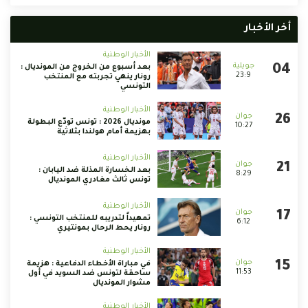
 الأخبار
الأخبار الوطنية
بعد أسبوع من الخروج من المونديال :
23:9
رونار ينهي تجربته مع المنتخب
التونسي
الأخبار الوطنية
مونديال 2026 : تونس تودّع البطولة
10:27
بهزيمة أمام هولندا بثلاثية
الأخبار الوطنية
بعد الخسارة المذلة ضد اليابان :
8:29
تونس ثالث مغادري المونديال
الأخبار الوطنية
تمهيداً لتدريبه للمنتخب التونسي :
6:12
رونار يحط الرحال بمونتيري
الأخبار الوطنية
في مباراة الأخطاء الدفاعية : هزيمة
11:53
ساحقة لتونس ضد السويد في أول
مشوار المونديال
الأخبار الوطنية