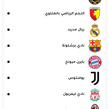
النجم الرياضي بالمتلوي
ريال مدريد
نادي برشلونة
بايرن ميونخ
يوفنتوس
نادي ليفربول