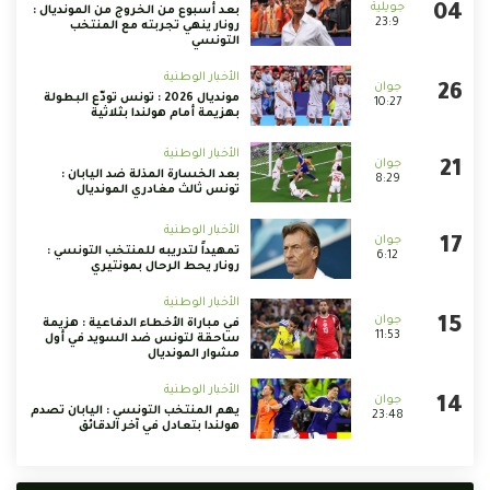
بعد أسبوع من الخروج من المونديال :
23:9
رونار ينهي تجربته مع المنتخب
التونسي
الأخبار الوطنية
مونديال 2026 : تونس تودّع البطولة
10:27
بهزيمة أمام هولندا بثلاثية
الأخبار الوطنية
بعد الخسارة المذلة ضد اليابان :
8:29
تونس ثالث مغادري المونديال
الأخبار الوطنية
تمهيداً لتدريبه للمنتخب التونسي :
6:12
رونار يحط الرحال بمونتيري
الأخبار الوطنية
في مباراة الأخطاء الدفاعية : هزيمة
11:53
ساحقة لتونس ضد السويد في أول
مشوار المونديال
الأخبار الوطنية
يهم المنتخب التونسي : اليابان تصدم
23:48
هولندا بتعادل في آخر الدقائق