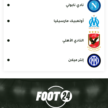
نادي نابولي
أولمبيك مارسيليا
النادي الأهلي
إنتر ميلان