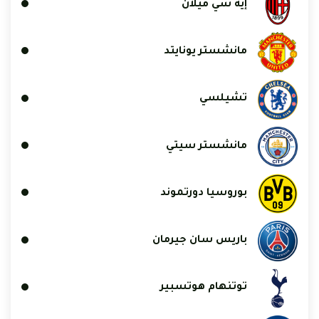
إيه سي ميلان
مانشستر يونايتد
تشيلسي
مانشستر سيتي
بوروسيا دورتموند
باريس سان جيرمان
توتنهام هوتسبير