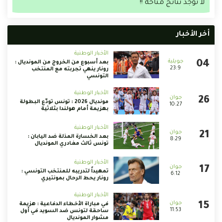
لا توجد نتائج متاحة !!
أخر الأخبار
الأخبار الوطنية
بعد أسبوع من الخروج من المونديال :
23:9
رونار ينهي تجربته مع المنتخب
التونسي
الأخبار الوطنية
مونديال 2026 : تونس تودّع البطولة
10:27
بهزيمة أمام هولندا بثلاثية
الأخبار الوطنية
بعد الخسارة المذلة ضد اليابان :
8:29
تونس ثالث مغادري المونديال
الأخبار الوطنية
تمهيداً لتدريبه للمنتخب التونسي :
6:12
رونار يحط الرحال بمونتيري
الأخبار الوطنية
في مباراة الأخطاء الدفاعية : هزيمة
11:53
ساحقة لتونس ضد السويد في أول
مشوار المونديال