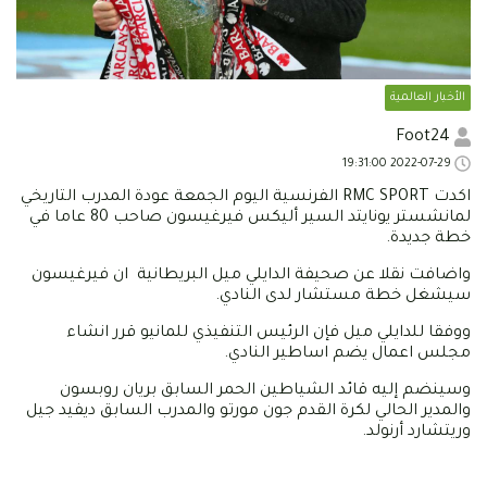
الأخبار العالمية
Foot24
2022-07-29 19:31:00
اكدت RMC SPORT الفرنسية اليوم الجمعة عودة المدرب التاريخي
لمانشستر يونايتد السير أليكس فيرغيسون صاحب 80 عاما في
خطة جديدة.
واضافت نقلا عن صحيفة الدايلي ميل البريطانية ان فيرغيسون
سيشغل خطة مستشار لدى النادي.
ووفقا للدايلي ميل فإن الرئيس التنفيذي للمانيو قرر انشاء
مجلس اعمال يضم اساطير النادي.
وسينضم إليه قائد الشياطين الحمر السابق بريان روبسون
والمدير الحالي لكرة القدم جون مورتو والمدرب السابق ديفيد جيل
وريتشارد أرنولد.