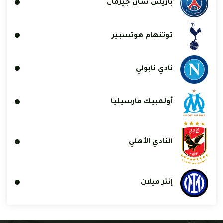
باريس سان جيرمان
توتنهام هوتسبير
نادي نابولي
أولمبيك مارسيليا
النادي الأهلي
إنتر ميلان