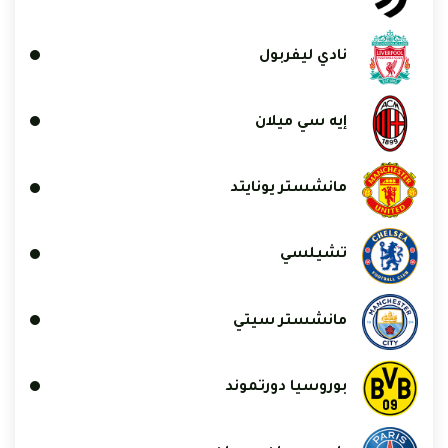
نادي ليفربول
إيه سي ميلان
مانشستر يونايتد
تشيلسي
مانشستر سيتي
بوروسيا دورتموند