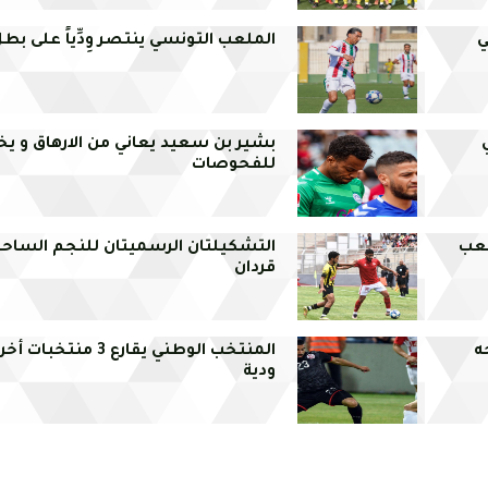
ي
الملعب التونسي ينتصر وِدِّياً على بطل
بشير بن سعيد يعاني من الارهاق و 
للفحوصات
لعب
التشكيلتان الرسميتان للنجم الساحلي
قردان
ه
المنتخب الوطني يقارع 3 من
ودية