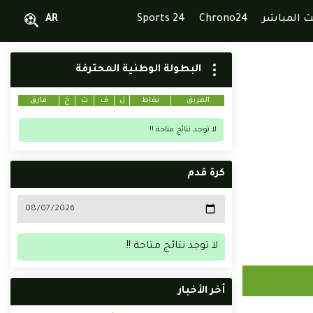
ث المباشر
Chrono24
Sports 24
AR
البطولة الوطنية المحترفة
الفريق
نقاط
ل
ف
ت
خ
فارق
لا توجد نتائج متاحة !!
كرة قدم
لا توجد نتائج متاحة !!
أخر الأخبار