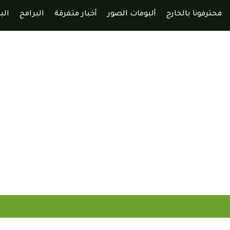
محترفونا بالخارج
ألبومات الصور
أخبار متفرقة
البرامج
الب