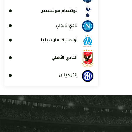
توتنهام هوتسبير
نادي نابولي
أولمبيك مارسيليا
النادي الأهلي
إنتر ميلان