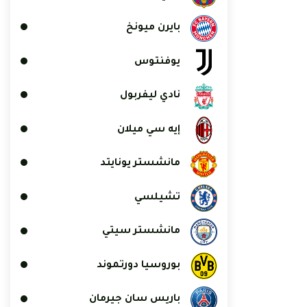
بايرن ميونخ
يوفنتوس
نادي ليفربول
إيه سي ميلان
مانشستر يونايتد
تشيلسي
مانشستر سيتي
بوروسيا دورتموند
باريس سان جيرمان