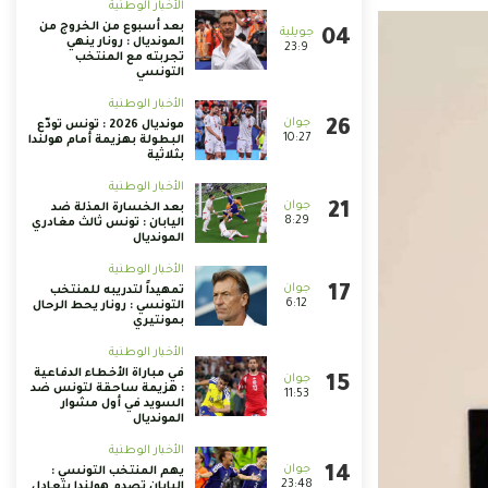
الأخبار الوطنية
بعد أسبوع من الخروج من
المونديال : رونار ينهي
23:9
تجربته مع المنتخب
التونسي
الأخبار الوطنية
مونديال 2026 : تونس تودّع
10:27
البطولة بهزيمة أمام هولندا
بثلاثية
الأخبار الوطنية
بعد الخسارة المذلة ضد
8:29
اليابان : تونس ثالث مغادري
المونديال
الأخبار الوطنية
تمهيداً لتدريبه للمنتخب
6:12
التونسي : رونار يحط الرحال
بمونتيري
الأخبار الوطنية
في مباراة الأخطاء الدفاعية
: هزيمة ساحقة لتونس ضد
11:53
السويد في أول مشوار
المونديال
الأخبار الوطنية
يهم المنتخب التونسي :
23:48
اليابان تصدم هولندا بتعادل