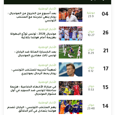
الأخبار الوطنية
بعد أسبوع من الخروج من المونديال :
23:9
رونار ينهي تجربته مع المنتخب
التونسي
الأخبار الوطنية
مونديال 2026 : تونس تودّع البطولة
10:27
بهزيمة أمام هولندا بثلاثية
الأخبار الوطنية
بعد الخسارة المذلة ضد اليابان :
8:29
تونس ثالث مغادري المونديال
الأخبار الوطنية
تمهيداً لتدريبه للمنتخب التونسي :
6:12
رونار يحط الرحال بمونتيري
الأخبار الوطنية
في مباراة الأخطاء الدفاعية : هزيمة
11:53
ساحقة لتونس ضد السويد في أول
مشوار المونديال
الأخبار الوطنية
يهم المنتخب التونسي : اليابان تصدم
23:48
هولندا بتعادل في آخر الدقائق