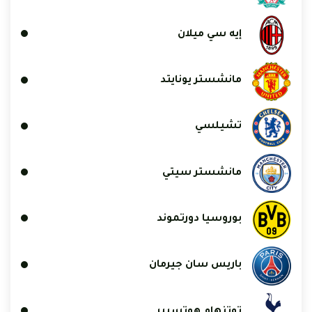
إيه سي ميلان
مانشستر يونايتد
تشيلسي
مانشستر سيتي
بوروسيا دورتموند
باريس سان جيرمان
توتنهام هوتسبير