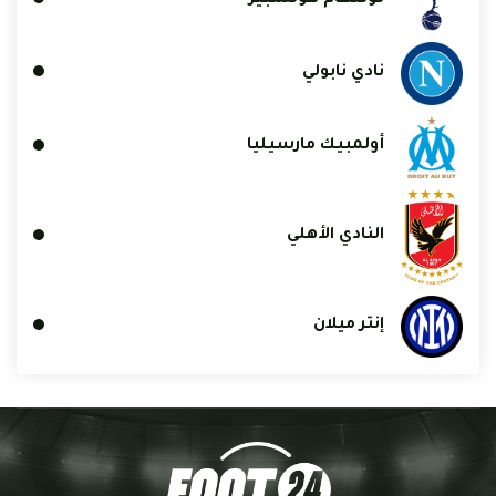
نادي نابولي
أولمبيك مارسيليا
النادي الأهلي
إنتر ميلان