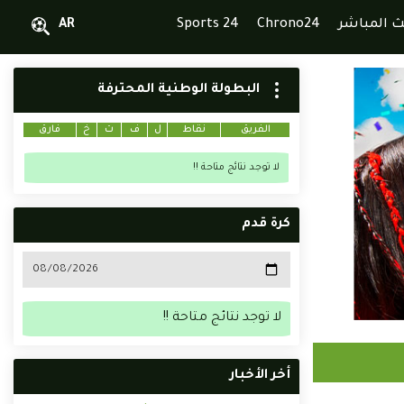
ث المباشر
Chrono24
Sports 24
AR
البطولة الوطنية المحترفة
الفريق
نقاط
ل
ف
ت
خ
فارق
لا توجد نتائج متاحة !!
كرة قدم
لا توجد نتائج متاحة !!
أخر الأخبار