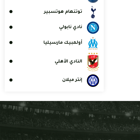
توتنهام هوتسبير
نادي نابولي
أولمبيك مارسيليا
النادي الأهلي
إنتر ميلان