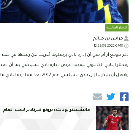
الأخبار العالمية
فراس بن صالح
2022-07-10 12:55:08
ذكر موقع أر أم سي أن إدارة نادي برشلونة أعربت عن رغبتها في ضم لا
ويجهز النادي الكاتلوني لتقديم عرض لإدارة نادي تشيلسي بما أن عقد الل
وانتقل أزبيليكويتا إلى نادي تشيلسي عام 2012 بعد مغادرته لنادي مارسيليا وتوج مع البلوز ب10 ألقاب أبرزها دوري أبطال أوروبا سنة 2021.
مانشستر يونايتد: برونو فيرناديز لاعب العام