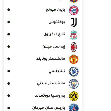
بايرن ميونخ
يوفنتوس
نادي ليفربول
إيه سي ميلان
مانشستر يونايتد
تشيلسي
مانشستر سيتي
بوروسيا دورتموند
باريس سان جيرمان