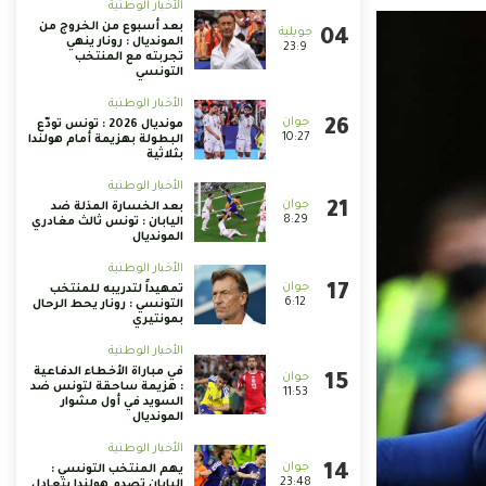
الأخبار الوطنية
بعد أسبوع من الخروج من
المونديال : رونار ينهي
23:9
تجربته مع المنتخب
التونسي
الأخبار الوطنية
مونديال 2026 : تونس تودّع
10:27
البطولة بهزيمة أمام هولندا
بثلاثية
الأخبار الوطنية
بعد الخسارة المذلة ضد
8:29
اليابان : تونس ثالث مغادري
المونديال
الأخبار الوطنية
تمهيداً لتدريبه للمنتخب
6:12
التونسي : رونار يحط الرحال
بمونتيري
الأخبار الوطنية
في مباراة الأخطاء الدفاعية
: هزيمة ساحقة لتونس ضد
11:53
السويد في أول مشوار
المونديال
الأخبار الوطنية
يهم المنتخب التونسي :
23:48
اليابان تصدم هولندا بتعادل