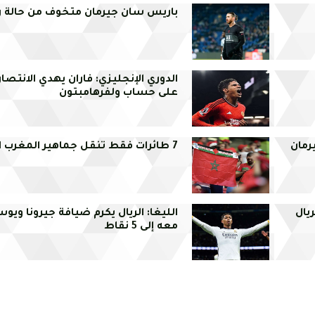
باريس سان جيرمان متخوف من حالة 
الدوري الإنجليزي: فاران يهدي الانتصار 
على حساب ولفرهامبتون
رمان
7 طائرات فقط تنقل جماهير المغرب الى قطر
يال
الليغا: الريال يكرم ضيافة جيرونا ويوس
معه إلى 5 نقاط