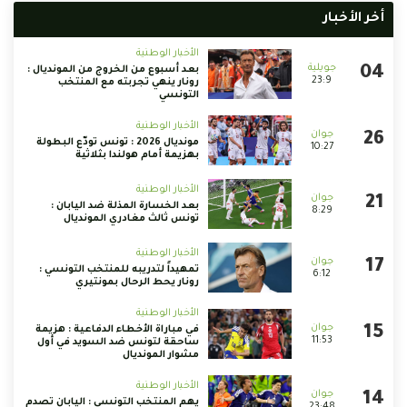
أخر الأخبار
الأخبار الوطنية
بعد أسبوع من الخروج من المونديال :
23:9
رونار ينهي تجربته مع المنتخب
التونسي
الأخبار الوطنية
مونديال 2026 : تونس تودّع البطولة
10:27
بهزيمة أمام هولندا بثلاثية
الأخبار الوطنية
بعد الخسارة المذلة ضد اليابان :
8:29
تونس ثالث مغادري المونديال
الأخبار الوطنية
تمهيداً لتدريبه للمنتخب التونسي :
6:12
رونار يحط الرحال بمونتيري
الأخبار الوطنية
في مباراة الأخطاء الدفاعية : هزيمة
11:53
ساحقة لتونس ضد السويد في أول
مشوار المونديال
الأخبار الوطنية
يهم المنتخب التونسي : اليابان تصدم
23:48