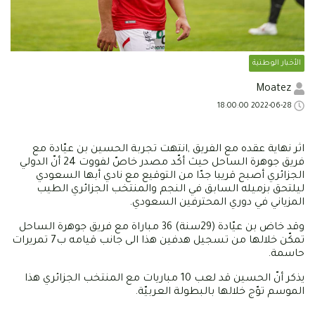
الأخبار الوطنية
Moatez
2022-06-28 18:00:00
اثر نهاية عقده مع الفريق ,انتهت تجربة الحسين بن عيّادة مع
فريق جوهرة الساحل حيث أكّد مصدر خاصّ لفووت 24 أنّ الدولي
الجزائري أصبح قريبا جدّا من التوقيع مع نادي أبها السعودي
ليلتحق بزميله السابق في النجم والمنتخب الجزائري الطيب
المزياني في دوري المحترفين السعودي.
وقد خاض بن عيّادة (29سنة) 36 مباراة مع فريق جوهرة الساحل
تمكّن خلالها من تسجيل هدفين هذا الى جانب قيامه ب7 تمريرات
حاسمة.
يذكر أنّ الحسين قد لعب 10 مباريات مع المنتخب الجزائري هذا
الموسم توّج خلالها بالبطولة العربيّة.