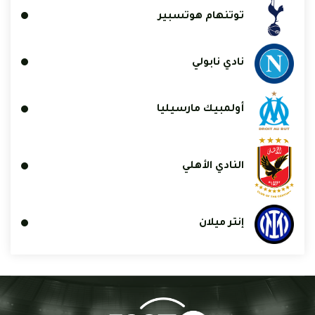
توتنهام هوتسبير
نادي نابولي
أولمبيك مارسيليا
النادي الأهلي
إنتر ميلان