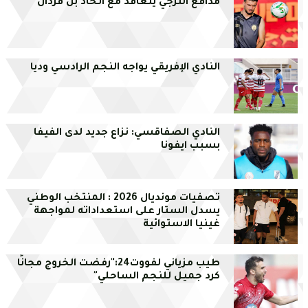
مدافع الترجي يتعاقد مع اتحاد بن قردان
النادي الإفريقي يواجه النجم الرادسي وديا
النادي الصفاقسي: نزاع جديد لدى الفيفا
بسبب ايفونا
تصفيات مونديال 2026 : المنتخب الوطني
يسدل الستار على استعداداته لمواجهة
غينيا الاستوائية
طيب مزياني لفووت24:"رفضت الخروج مجانًا
كرد جميل للنجم الساحلي"