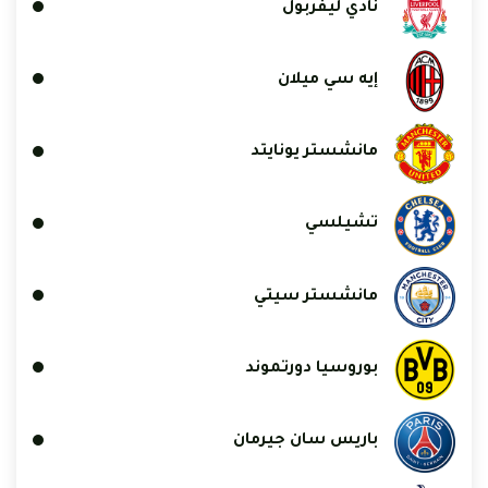
نادي ليفربول
إيه سي ميلان
مانشستر يونايتد
تشيلسي
مانشستر سيتي
بوروسيا دورتموند
باريس سان جيرمان