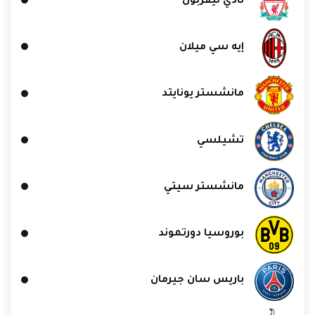
نادي ليفربول
إيه سي ميلان
مانشستر يونايتد
تشيلسي
مانشستر سيتي
بوروسيا دورتموند
باريس سان جيرمان