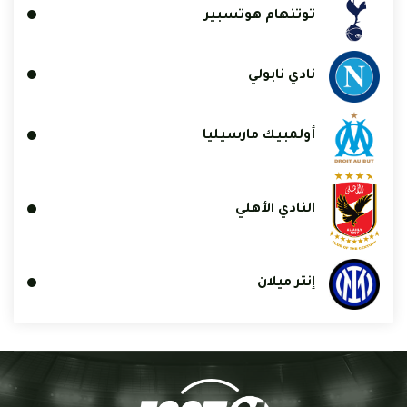
توتنهام هوتسبير
نادي نابولي
أولمبيك مارسيليا
النادي الأهلي
إنتر ميلان