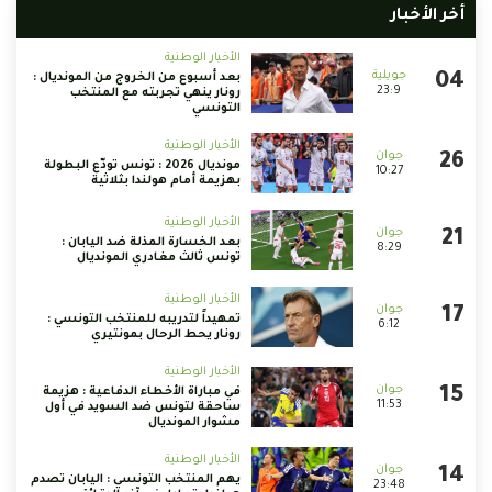
أخر الأخبار
الأخبار الوطنية
بعد أسبوع من الخروج من المونديال :
23:9
رونار ينهي تجربته مع المنتخب
التونسي
الأخبار الوطنية
مونديال 2026 : تونس تودّع البطولة
10:27
بهزيمة أمام هولندا بثلاثية
الأخبار الوطنية
بعد الخسارة المذلة ضد اليابان :
8:29
تونس ثالث مغادري المونديال
الأخبار الوطنية
تمهيداً لتدريبه للمنتخب التونسي :
6:12
رونار يحط الرحال بمونتيري
الأخبار الوطنية
في مباراة الأخطاء الدفاعية : هزيمة
11:53
ساحقة لتونس ضد السويد في أول
مشوار المونديال
الأخبار الوطنية
يهم المنتخب التونسي : اليابان تصدم
23:48