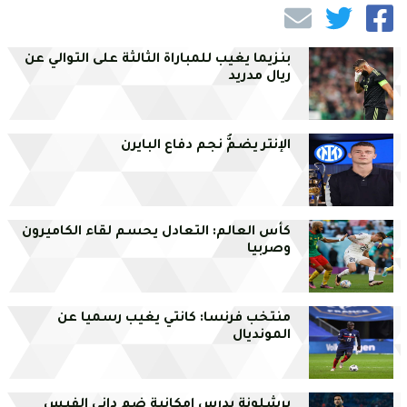
بنزيما يغيب للمباراة الثالثة على التوالي عن
ريال مدريد
الإنتر يضمُّ نجم دفاع البايرن
كأس العالم: التعادل يحسم لقاء الكاميرون
وصربيا
منتخب فرنسا: كانتي يغيب رسميا عن
المونديال
برشلونة يدرس امكانية ضم داني الفيس