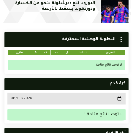
اليوروبا ليغ : برشلونة ينجو من الخسارة
ودورتموند يسقط بالأربعة
البطولة الوطنية المحترفة
الفريق
نقاط
ل
ف
ت
خ
فارق
لا توجد نتائج متاحة !!
كرة قدم
لا توجد نتائج متاحة !!