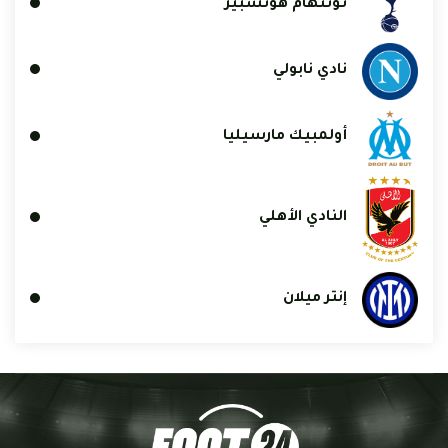
توتنهام هوتسبير
نادي نابولي
أولمبيك مارسيليا
النادي الأهلي
إنتر ميلان