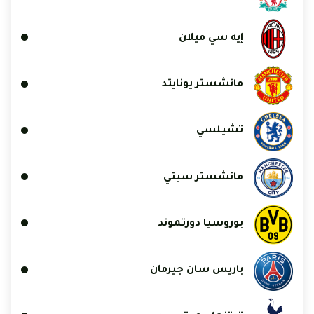
إيه سي ميلان
مانشستر يونايتد
تشيلسي
مانشستر سيتي
بوروسيا دورتموند
باريس سان جيرمان