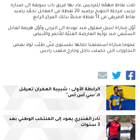
ثلاث نقاط مهمّة للترجيين عاد بها فريق باب سويقة الى صدارة
ترتيب مرحلة التتويج برصيد 20 نقطة في المقابل تجمّد رصيد
نقاط الافريقي في 13 نقطة محتلاّ بذلك المركز الرابع.
أوّل مباراة لنبيل معلول منذ عودته الى الترجي وأوّل هزيمة لعادل
السلّيمي منذ تولّيه العارضة الفنيّة للأحمر والأبيض.
عموما,مباراة استمتعنا خلالها بمستوى فنّي طيّب لولا بعض
التجاوزات التي حصلت داخل وخارج ملعب رادس.
الرابطة الأولى : شبيبة العمران تعرقل
الـ''سي آس آس"
نادر الغندري يعود إلى المنتخب الوطني بعد
3 سنوات