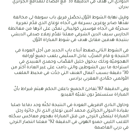
الذوادي الى هدف في الدقيقة 33" مع اقصاء للمدافع الجزائري
بدران.
وقبل نهاية الشوط الأوّل,تحصّل فريق باب سويفة لى مخالفة
نفذّها صابر بوغرين بسرعة في اتّجاه توغاي الذي قدّم تمريرة
سحريّة في اتّجاه فوسيني كوليبالي تمكّن على اثرها من مغالطة
الحارس سيف الدين الشرفي معلنا تقدّم زملاء صدقي الدبشي
بنتيجة هدفين مقابل هدف في شوط المباراة الأوّل.
في الشوط الثاني,ضغط أبناء باب الجديد من أجل العودة في
النتيجة و قام المدرّب عادل السلّيمي بلعب جميع أوراقه
الهجوميّة وذلك بدخول خليل القصّاب وحمدي العبيدي في
استراحة ما بين الشوطين والتي دامت على غير العادة أكثر من
30" دقيقة بسبب أعمال العنف التي جدّت في محيط الملعب
الأولمبي حمّادي العقربي برادس.
وفي الدقيقة 87",تفاجئ الجميع باعلان الحكم هيثم قيراط بأنّ
المباراة ستستمرّ دون تقنيّة الفيديو.
وحاول النادي الافريقي العودة في النتيجة لكنّه وجد دفاعا صلبا
بقيادة الدولي الجزائري محمد أمين توغاي الذي نال جائزة رجل
المباراة ليتمكّن الترجي من قتل المباراة بهجوم معاكس سجّله
اللاعب الليبي حمدو الهوني في الدقيقة 92" معلنا انتصار الترجي
في دربي العاصمة