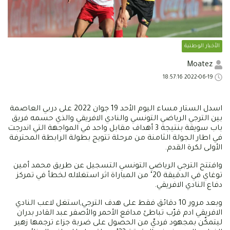
الأخبار الوطنية
Moatez
2022-06-19 18:57:16
اسدل الستار مساء اليوم الأحد 19 جوان 2022 على دربي العاصمة
بين الترجي الرياضي التونسي والنادي الافريقي والذي حسمه فريق
باب سويقة بنتيجة 3 أهداف مقابل واحد في المواجهة التي اندرجت
في اطار الجولة الثامنة من مرحلة تتويج بطولة الرابطة المحترفة
الأولى لكرة القدم.
وافتتح الترجي الرياضي التونسي التسجيل عن طريق محمد أمين
توغاي في الدقيقة 20" من المباراة اثر استغلاله لخطأ في تمركز
دفاع النادي الافريقي.
وبعد مرور 10 دقائق فقط على هدف الترجي,استغل لاعب النادي
الافريقي ادم قرّب تباطئ مدافع الأحمر والأصفر عبد القادر بدران
ليتمكّن بمجهود فرديّ من الحصول على ضربة جزاء ترجمها زهير