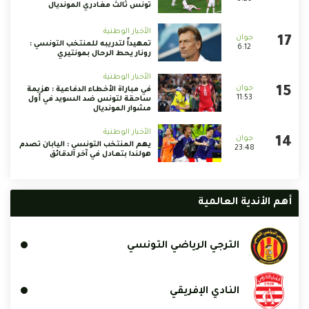
تونس ثالث مغادري المونديال
الأخبار الوطنية
تمهيداً لتدريبه للمنتخب التونسي :
6:12
رونار يحط الرحال بمونتيري
الأخبار الوطنية
في مباراة الأخطاء الدفاعية : هزيمة
11:53
ساحقة لتونس ضد السويد في أول
مشوار المونديال
الأخبار الوطنية
يهم المنتخب التونسي : اليابان تصدم
23:48
هولندا بتعادل في آخر الدقائق
أهم الأندية العالمية
الترجي الرياضي التونسي
النادي الإفريقي