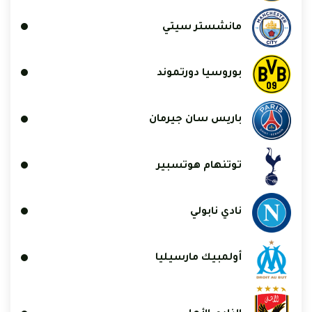
مانشستر سيتي
بوروسيا دورتموند
باريس سان جيرمان
توتنهام هوتسبير
نادي نابولي
أولمبيك مارسيليا