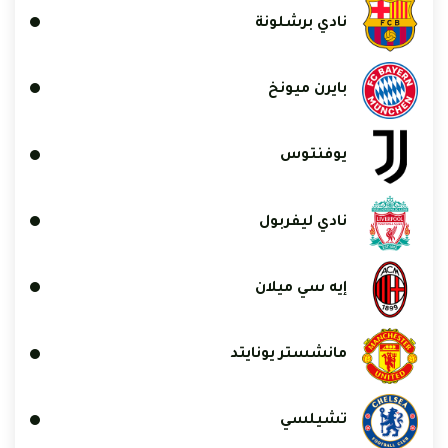
نادي برشلونة
بايرن ميونخ
يوفنتوس
نادي ليفربول
إيه سي ميلان
مانشستر يونايتد
تشيلسي