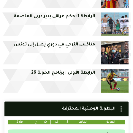
الرابطة 1: حكم عراقي يدير دربي العاصمة
منافس الترجي في دوري يصل إلى تونس
الرابطة الأولى : برنامج الجولة 26
البطولة الوطنية المحترفة
الفريق
نقاط
ل
ف
ت
خ
فارق