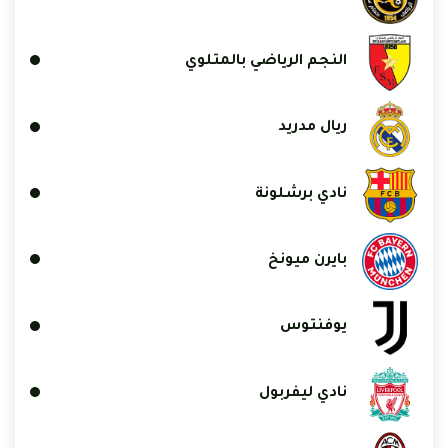
النجم الرياضي بالمتلوي
ريال مدريد
نادي برشلونة
بايرن ميونخ
يوفنتوس
نادي ليفربول