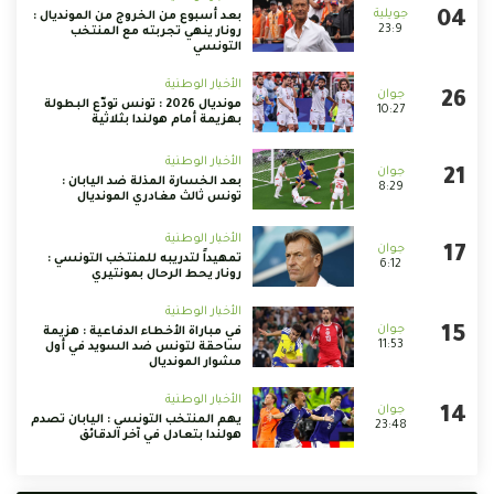
بعد أسبوع من الخروج من المونديال :
23:9
رونار ينهي تجربته مع المنتخب
التونسي
الأخبار الوطنية
مونديال 2026 : تونس تودّع البطولة
10:27
بهزيمة أمام هولندا بثلاثية
الأخبار الوطنية
بعد الخسارة المذلة ضد اليابان :
8:29
تونس ثالث مغادري المونديال
الأخبار الوطنية
تمهيداً لتدريبه للمنتخب التونسي :
6:12
رونار يحط الرحال بمونتيري
الأخبار الوطنية
في مباراة الأخطاء الدفاعية : هزيمة
11:53
ساحقة لتونس ضد السويد في أول
مشوار المونديال
الأخبار الوطنية
يهم المنتخب التونسي : اليابان تصدم
23:48
هولندا بتعادل في آخر الدقائق