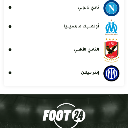
نادي نابولي
أولمبيك مارسيليا
النادي الأهلي
إنتر ميلان