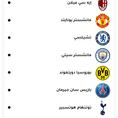
إيه سي ميلان
مانشستر يونايتد
تشيلسي
مانشستر سيتي
بوروسيا دورتموند
باريس سان جيرمان
توتنهام هوتسبير