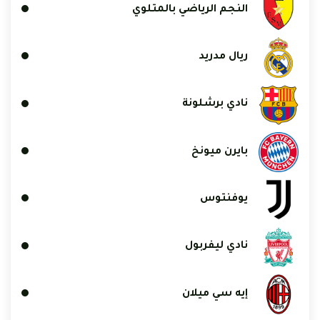
النجم الرياضي بالمتلوي
ريال مدريد
نادي برشلونة
بايرن ميونخ
يوفنتوس
نادي ليفربول
إيه سي ميلان