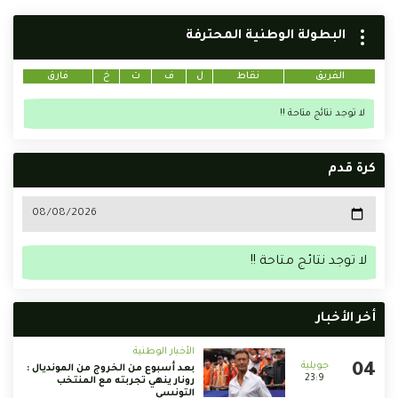
البطولة الوطنية المحترفة
الفريق
نقاط
ل
ف
ت
خ
فارق
لا توجد نتائج متاحة !!
كرة قدم
لا توجد نتائج متاحة !!
أخر الأخبار
الأخبار الوطنية
بعد أسبوع من الخروج من المونديال :
23:9
رونار ينهي تجربته مع المنتخب
التونسي