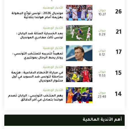
الأخبار الوطنية
مونديال 2026 : تونس تودّع البطولة
10:27
بهزيمة أمام هولندا بثلاثية
الأخبار الوطنية
بعد الخسارة المذلة ضد اليابان :
8:29
تونس ثالث مغادري المونديال
الأخبار الوطنية
تمهيداً لتدريبه للمنتخب التونسي :
6:12
رونار يحط الرحال بمونتيري
الأخبار الوطنية
في مباراة الأخطاء الدفاعية : هزيمة
11:53
ساحقة لتونس ضد السويد في أول
مشوار المونديال
الأخبار الوطنية
يهم المنتخب التونسي : اليابان تصدم
23:48
هولندا بتعادل في آخر الدقائق
أهم الأندية العالمية