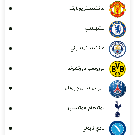
مانشستر يونايتد
تشيلسي
مانشستر سيتي
بوروسيا دورتموند
باريس سان جيرمان
توتنهام هوتسبير
نادي نابولي