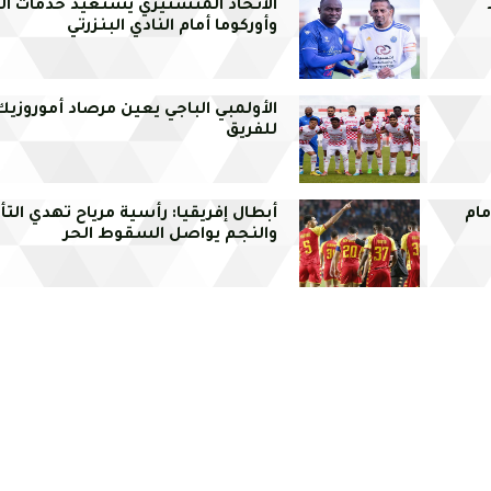
الاتحاد المنستيري يستعيد خدمات ال
وأوركوما أمام النادي البنزرتي
الأولمبي الباجي يعين مرصاد أموروزيك 
للفريق
مام
أبطال إفريقيا: رأسية مرياح تهدي الت
والنجم يواصل السقوط الحر