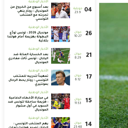
الأخبار الوطنية
بعد أسبوع من الخروج من
المونديال : رونار ينهي
23:9
تجربته مع المنتخب
التونسي
الأخبار الوطنية
مونديال 2026 : تونس تودّع
10:27
البطولة بهزيمة أمام هولندا
بثلاثية
الأخبار الوطنية
بعد الخسارة المذلة ضد
8:29
اليابان : تونس ثالث مغادري
المونديال
الأخبار الوطنية
تمهيداً لتدريبه للمنتخب
6:12
التونسي : رونار يحط الرحال
بمونتيري
الأخبار الوطنية
في مباراة الأخطاء الدفاعية
: هزيمة ساحقة لتونس ضد
11:53
السويد في أول مشوار
المونديال
الأخبار الوطنية
يهم المنتخب التونسي :
23:48
اليابان تصدم هولندا بتعادل