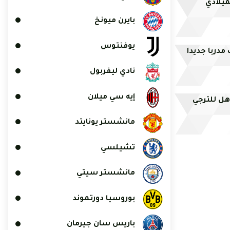
ميلادي
بايرن ميونخ
يوفنتوس
مدربا جديدا
نادي ليفربول
إيه سي ميلان
أهل للترجي
مانشستر يونايتد
تشيلسي
مانشستر سيتي
بوروسيا دورتموند
باريس سان جيرمان