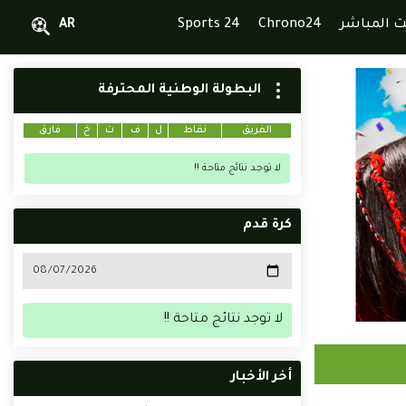
ث المباشر
Chrono24
Sports 24
AR
البطولة الوطنية المحترفة
الفريق
نقاط
ل
ف
ت
خ
فارق
لا توجد نتائج متاحة !!
كرة قدم
لا توجد نتائج متاحة !!
أخر الأخبار