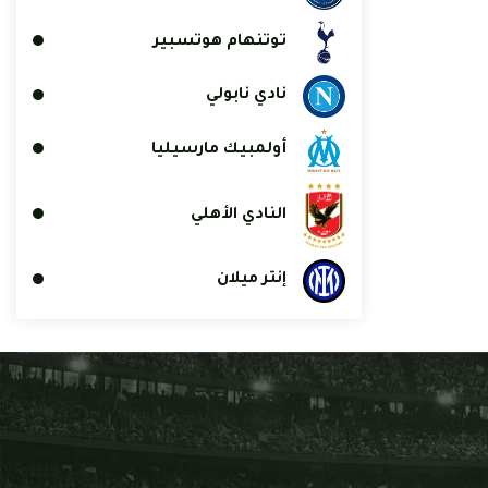
توتنهام هوتسبير
نادي نابولي
أولمبيك مارسيليا
النادي الأهلي
إنتر ميلان