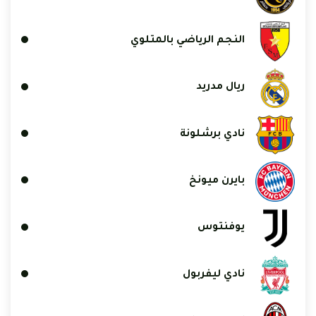
النجم الرياضي بالمتلوي
ريال مدريد
نادي برشلونة
بايرن ميونخ
يوفنتوس
نادي ليفربول