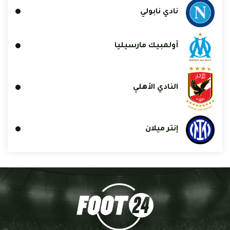
نادي نابولي
أولمبيك مارسيليا
النادي الأهلي
إنتر ميلان