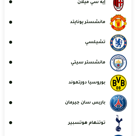
إيه سي ميلان
مانشستر يونايتد
تشيلسي
مانشستر سيتي
بوروسيا دورتموند
باريس سان جيرمان
توتنهام هوتسبير