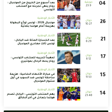
بعد أسبوع من الخروج من المونديال :
23:9
رونار ينهي تجربته مع المنتخب
التونسي
الأخبار الوطنية
مونديال 2026 : تونس تودّع البطولة
10:27
بهزيمة أمام هولندا بثلاثية
الأخبار الوطنية
بعد الخسارة المذلة ضد اليابان :
8:29
تونس ثالث مغادري المونديال
الأخبار الوطنية
تمهيداً لتدريبه للمنتخب التونسي :
6:12
رونار يحط الرحال بمونتيري
الأخبار الوطنية
في مباراة الأخطاء الدفاعية : هزيمة
11:53
ساحقة لتونس ضد السويد في أول
مشوار المونديال
الأخبار الوطنية
يهم المنتخب التونسي : اليابان تصدم
23:48
هولندا بتعادل في آخر الدقائق