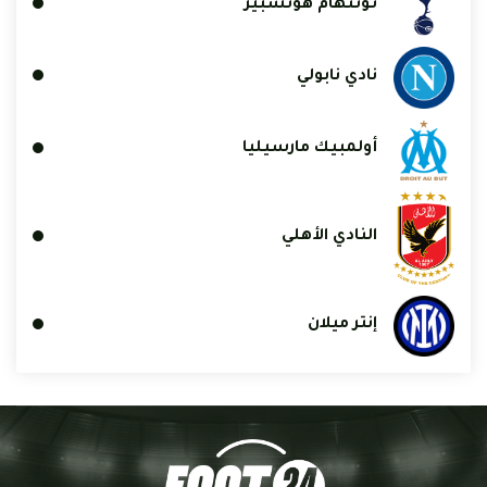
توتنهام هوتسبير
نادي نابولي
أولمبيك مارسيليا
النادي الأهلي
إنتر ميلان