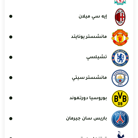
إيه سي ميلان
مانشستر يونايتد
تشيلسي
مانشستر سيتي
بوروسيا دورتموند
باريس سان جيرمان