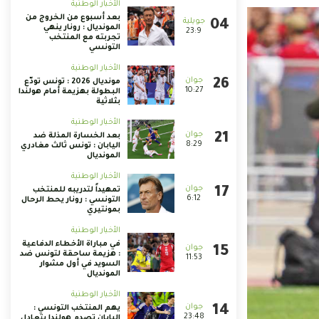
الأخبار الوطنية
بعد أسبوع من الخروج من
المونديال : رونار ينهي
23:9
تجربته مع المنتخب
التونسي
الأخبار الوطنية
مونديال 2026 : تونس تودّع
10:27
البطولة بهزيمة أمام هولندا
بثلاثية
الأخبار الوطنية
بعد الخسارة المذلة ضد
8:29
اليابان : تونس ثالث مغادري
المونديال
الأخبار الوطنية
تمهيداً لتدريبه للمنتخب
6:12
التونسي : رونار يحط الرحال
بمونتيري
الأخبار الوطنية
في مباراة الأخطاء الدفاعية
: هزيمة ساحقة لتونس ضد
11:53
السويد في أول مشوار
المونديال
الأخبار الوطنية
يهم المنتخب التونسي :
23:48
اليابان تصدم هولندا بتعادل