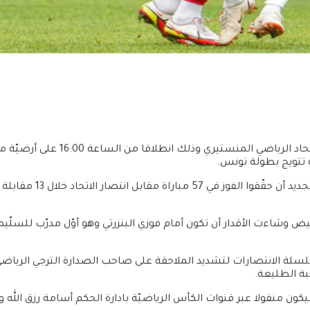
يستقبل النادي الافريقي مساء اليوم السبت 21 ماي 2022 نظيره الاتحاد الر
 تتويج بطولة تونس.
وستكون هذه المواجهة رقم 96 بين الفريقين حيث سبق لأبناء باب الجديد أن ح
أبيض وشاءت الأقدار أن تكون أمام فوزي البنزرتي وهو أوّل مدرّب للسلّيم
لة الانتصارات لتشديد الملاحقة على صاحب الصدارة الترجي الرياض
بة الطليعة.
كون منقولا عبر قنوات الكأس الرياضيّة بادارة الحكم أسامة رزق الله 