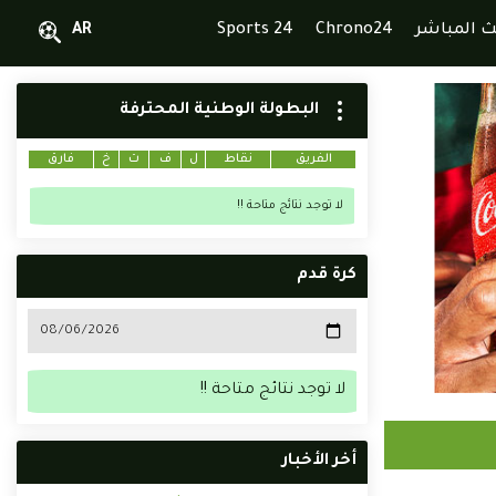
ث المباشر
Chrono24
Sports 24
AR
البطولة الوطنية المحترفة
الفريق
نقاط
ل
ف
ت
خ
فارق
لا توجد نتائج متاحة !!
كرة قدم
لا توجد نتائج متاحة !!
أخر الأخبار