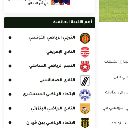
في آخر الدقائق
أهم الأندية العالمية
الترجي الرياضي التونسي
النادي الإفريقي
ياضي المنستيري وذلك انطلاقا من الساعة 16:00 على أرضيّة ميدان الملعب
النجم الرياضي الساحلي
قّقوا الفوز في 57 مباراة مقابل انتصار الاتحاد خلال 13 مقابلة في حين
النادي الصفاقسي
ي في بداياته
الإتحاد الرياضي المنستيري
ي التونسي في
النادي الرياضي البنزرتي
الاتحاد الرياضي ببن ڨردان
وسيتواجد