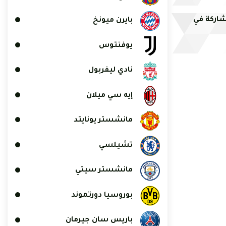
اركة في
بايرن ميونخ
يوفنتوس
نادي ليفربول
إيه سي ميلان
مانشستر يونايتد
تشيلسي
مانشستر سيتي
بوروسيا دورتموند
باريس سان جيرمان