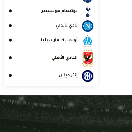
توتنهام هوتسبير
نادي نابولي
أولمبيك مارسيليا
النادي الأهلي
إنتر ميلان