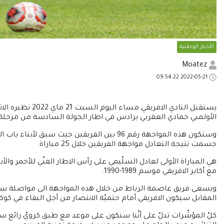
الأخبار الوطنية
Moatez
2022-05-21 09:54:22
الأولمبي حمادي العقربي برادس في اطار الجولة السادسة من مرحلة
حسمت نتيجة التعادل مواجهة الفريقين خلال 25 مباراة.
هي المباراة الأولى لعادل السلّيمي على رأس الاطار الفنّي للأحمر وال
مع أكابر الافريقي موسم 1989-1990.
ويسعى فريق عاصمة الرباط من خلال هذه المواجهة الى مواصلة سلس
المقابل سيكون الافريقي أمام حتميّة الانتصار من أجل البقاء في كوك
كلّ المؤشّرات تدلّ على أنّنا سنكون على موعد مع طبق كرويّ رائع سي