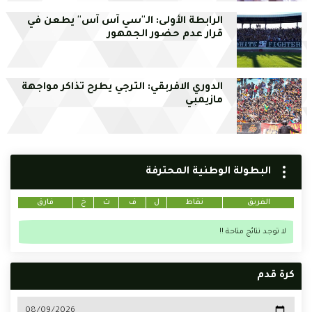
الرابطة الأولى: الـ''سي آس آس'' يطعن في
قرار عدم حضور الجمهور
الدوري الافربقي: الترجي يطرح تذاكر مواجهة
مازيمبي
البطولة الوطنية المحترفة
الفريق
نقاط
ل
ف
ت
خ
فارق
لا توجد نتائج متاحة !!
كرة قدم