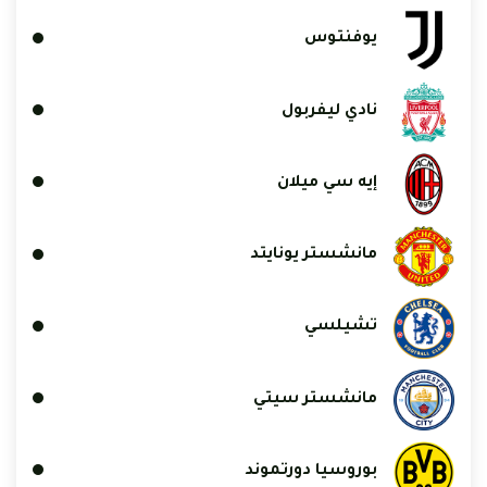
يوفنتوس
نادي ليفربول
إيه سي ميلان
مانشستر يونايتد
تشيلسي
مانشستر سيتي
بوروسيا دورتموند