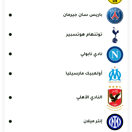
باريس سان جيرمان
توتنهام هوتسبير
نادي نابولي
أولمبيك مارسيليا
النادي الأهلي
إنتر ميلان