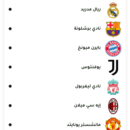
ريال مدريد
نادي برشلونة
بايرن ميونخ
يوفنتوس
نادي ليفربول
إيه سي ميلان
مانشستر يونايتد