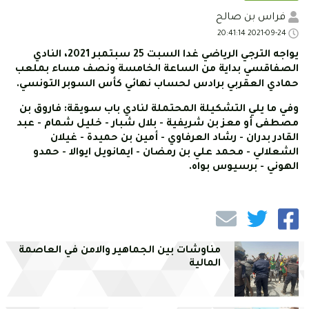
فراس بن صالح
2021-09-24 20:41:14
يواجه الترجي الرياضي غدا السبت 25 سبتمبر 2021، النادي
الصفاقسي بداية من الساعة الخامسة ونصف مساء بملعب
حمادي العقربي برادس لحساب نهائي كأس السوبر التونسي.
وفي ما يلي التشكيلة المحتملة لنادي باب سويقة: فاروق بن
مصطفى أو معز بن شريفية - بلال شبار - خليل شمام - عبد
القادر بدران - رشاد العرفاوي - أمين بن حميدة - غيلان
الشعلالي - محمد علي بن رمضان - ايمانويل ايوالا - حمدو
الهوني - برسيوس بواه.
مناوشات بين الجماهير والامن في العاصمة
المالية