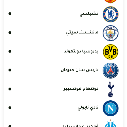
تشيلسي
مانشستر سيتي
بوروسيا دورتموند
باريس سان جيرمان
توتنهام هوتسبير
نادي نابولي
أولمبيك مارسيليا