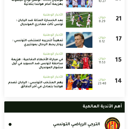
مونديال 2026 : تونس تودّع البطولة
10:27
بهزيمة أمام هولندا بثلاثية
الأخبار الوطنية
بعد الخسارة المذلة ضد اليابان :
8:29
تونس ثالث مغادري المونديال
الأخبار الوطنية
تمهيداً لتدريبه للمنتخب التونسي :
6:12
رونار يحط الرحال بمونتيري
الأخبار الوطنية
في مباراة الأخطاء الدفاعية : هزيمة
11:53
ساحقة لتونس ضد السويد في أول
مشوار المونديال
الأخبار الوطنية
يهم المنتخب التونسي : اليابان تصدم
23:48
هولندا بتعادل في آخر الدقائق
أهم الأندية العالمية
الترجي الرياضي التونسي