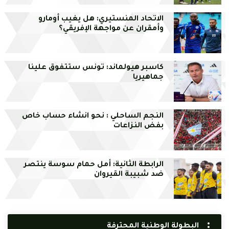
الاتحاد المنستيري: هل يغيب أومارو
وأمقران عن مواجهة الإفريقي؟
كاسبر هيولماند: تونس ستتفوق علينا
جماهيريا
النجم الساحلي : نحو انشاء حساب خاص
بفض النزاعات
الرابطة الثانية: أمل حمام سوسة ينتصر
ضد شبيبة القيروان
البطولة الوطنية المحترفة