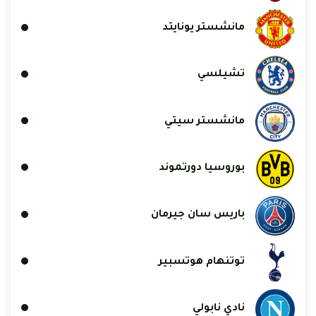
مانشستر يونايتد
تشيلسي
مانشستر سيتي
بوروسيا دورتموند
باريس سان جيرمان
توتنهام هوتسبير
نادي نابولي