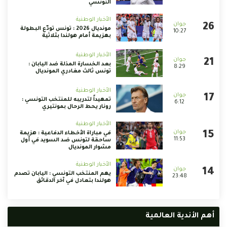
التونسي
الأخبار الوطنية
مونديال 2026 : تونس تودّع البطولة
10:27
بهزيمة أمام هولندا بثلاثية
الأخبار الوطنية
بعد الخسارة المذلة ضد اليابان :
8:29
تونس ثالث مغادري المونديال
الأخبار الوطنية
تمهيداً لتدريبه للمنتخب التونسي :
6:12
رونار يحط الرحال بمونتيري
الأخبار الوطنية
في مباراة الأخطاء الدفاعية : هزيمة
11:53
ساحقة لتونس ضد السويد في أول
مشوار المونديال
الأخبار الوطنية
يهم المنتخب التونسي : اليابان تصدم
23:48
هولندا بتعادل في آخر الدقائق
أهم الأندية العالمية