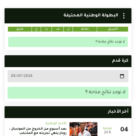
البطولة الوطنية المحترفة
الفريق
نقاط
ل
ف
ت
خ
فارق
لا توجد نتائج متاحة !!
كرة قدم
لا توجد نتائج متاحة !!
أخر الأخبار
الأخبار الوطنية
بعد أسبوع من الخروج من المونديال :
23:9
رونار ينهي تجربته مع المنتخب